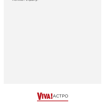
АСТРО