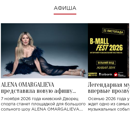
АФИША
ALENA OMARGALIEVA
Легендарная м
представила новую афишу
впервые прозву
большого концерта во Дворце
Украине: где со
7 ноября 2026 года киевский Дворец
Осенью 2026 года у
спорта
спорта станет площадкой для большого
ждет одно из самы
сольного шоу ALENA OMARGALIEVA.
музыкальных событ
Концерт получил символичное название
«Не пьяная — влюбленная».