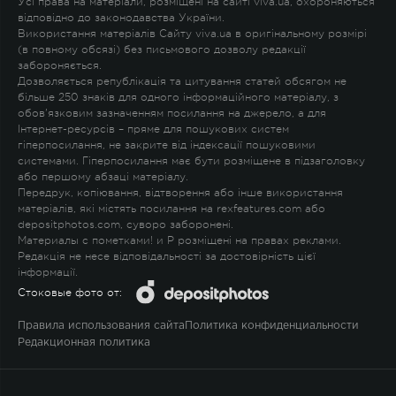
Усі права на матеріали, розміщені на сайті viva.ua, охороняються
відповідно до законодавства України.
Використання матеріалів Сайту viva.ua в оригінальному розмірі
(в повному обсязі) без письмового дозволу редакції
забороняється.
Дозволяється републікація та цитування статей обсягом не
більше 250 знаків для одного інформаційного матеріалу, з
обов'язковим зазначенням посилання на джерело, а для
Інтернет-ресурсів – пряме для пошукових систем
гіперпосилання, не закрите від індексації пошуковими
системами. Гіперпосилання має бути розміщене в підзаголовку
або першому абзаці матеріалу.
Передрук, копіювання, відтворення або інше використання
матеріалів, які містять посилання на rexfeatures.com або
depositphotos.com, суворо заборонені.
Материалы с пометками
!
и
P
розміщені на правах реклами.
Редакція не несе відповідальності за достовірність цієї
інформації.
Стоковые фото от:
Правила использования сайта
Политика конфиденциальности
Редакционная политика