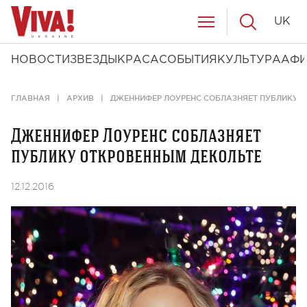
UK
НОВОСТИ
ЗВЕЗДЫ
КРАСА
СОБЫТИЯ
КУЛЬТУРА
АФ
ГЛАВНАЯ
АРХИВ
ДЖЕННИФЕР ЛОУРЕНС СОБЛАЗНЯЕТ ПУБЛИКУ 
Дженнифер Лоуренс соблазняет
публику откровенным декольте
12.12.2016