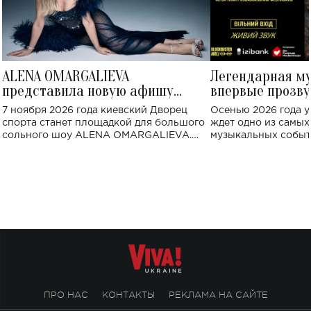
ALENA OMARGALIEVA
Легендарная м
представила новую афишу
впервые прозву
большого концерта во Дворце
Украине: где со
7 ноября 2026 года киевский Дворец
Осенью 2026 года у
спорта
спорта станет площадкой для большого
ждет одно из самы
сольного шоу ALENA OMARGALIEVA.
музыкальных событ
Концерт получил символичное название
«Не пьяная — влюбленная».
ПРО НАС
КОНТАКТЫ
РЕКЛАМА НА САЙТЕ