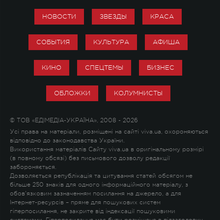
НОВОСТИ
ЗВЕЗДЫ
КРАСА
СОБЫТИЯ
КУЛЬТУРА
АФИША
КИНО
СПЕЦТЕМЫ
БИЗНЕС
ОБЛОЖКИ
КОЛУМНИСТЫ
© ТОВ «ЕДІМЕДІА-УКРАЇНА», 2008 - 2026
Усі права на матеріали, розміщені на сайті viva.ua, охороняються
відповідно до законодавства України.
Використання матеріалів Сайту viva.ua в оригінальному розмірі
(в повному обсязі) без письмового дозволу редакції
забороняється.
Дозволяється републікація та цитування статей обсягом не
більше 250 знаків для одного інформаційного матеріалу, з
обов'язковим зазначенням посилання на джерело, а для
Інтернет-ресурсів – пряме для пошукових систем
гіперпосилання, не закрите від індексації пошуковими
системами. Гіперпосилання має бути розміщене в підзаголовку