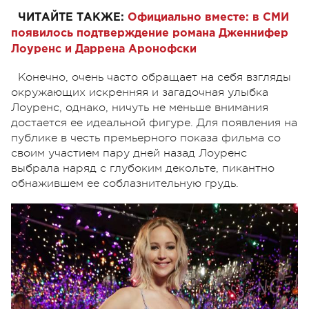
ЧИТАЙТЕ ТАКЖЕ:
Официально вместе: в СМИ
появилось подтверждение романа Дженнифер
Лоуренс и Даррена Аронофски
Конечно, очень часто
обращает на себя взгляды
окружающих
искренняя и загадочная улыбка
Лоуренс, однако, ничуть не меньше внимания
достается ее идеальной фигуре. Для появления на
публике в честь премьерного показа фильма со
своим участием пару дней назад Лоуренс
выбрала наряд с глубоким декольте, пикантно
обнажившем ее соблазнительную грудь.