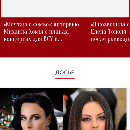
«Мечтаю о семье»: интервью
«Я позволила 
Михаила Хомы о планах,
Елена Тополя 
концертах для ВСУ и
после развода
изменениях во время войны
ДОСЬЕ