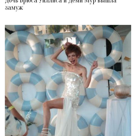
Дочь Брюса Уиллиса и Деми Мур вышла
замуж