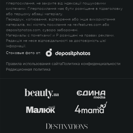
гіперпосилання, не закрите від індексації пошуковими
системами. Гіперпосилання має бути розміщене в підзаголовку
або першому абзаці матеріалу.
Передрук, копіювання, відтворення або інше використання
матеріалів, які містять посилання на rexfeatures.com або
depositphotos.com, суворо заборонені.
Материалы с пометками
!
и
P
розміщені на правах реклами.
Редакція не несе відповідальності за достовірність цієї
інформації.
Стоковые фото от:
Правила использования сайта
Политика конфиденциальности
Редакционная политика