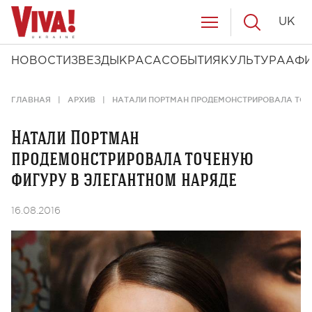
UK
НОВОСТИ
ЗВЕЗДЫ
КРАСА
СОБЫТИЯ
КУЛЬТУРА
АФ
ГЛАВНАЯ
АРХИВ
НАТАЛИ ПОРТМАН ПРОДЕМОНСТРИРОВАЛА ТОЧ
Натали Портман
продемонстрировала точеную
фигуру в элегантном наряде
16.08.2016