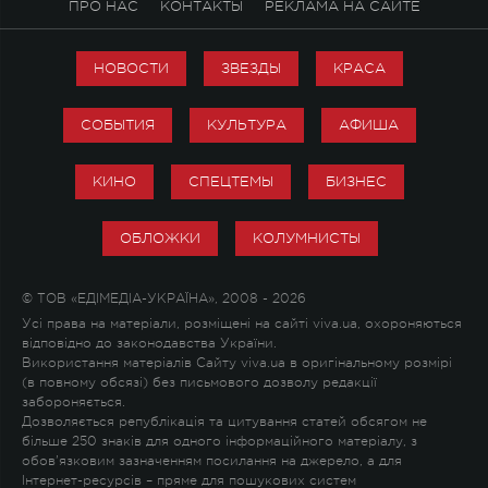
ПРО НАС
КОНТАКТЫ
РЕКЛАМА НА САЙТЕ
НОВОСТИ
ЗВЕЗДЫ
КРАСА
СОБЫТИЯ
КУЛЬТУРА
АФИША
КИНО
СПЕЦТЕМЫ
БИЗНЕС
ОБЛОЖКИ
КОЛУМНИСТЫ
© ТОВ «ЕДІМЕДІА-УКРАЇНА», 2008 - 2026
Усі права на матеріали, розміщені на сайті viva.ua, охороняються
відповідно до законодавства України.
Використання матеріалів Сайту viva.ua в оригінальному розмірі
(в повному обсязі) без письмового дозволу редакції
забороняється.
Дозволяється републікація та цитування статей обсягом не
більше 250 знаків для одного інформаційного матеріалу, з
обов'язковим зазначенням посилання на джерело, а для
Інтернет-ресурсів – пряме для пошукових систем