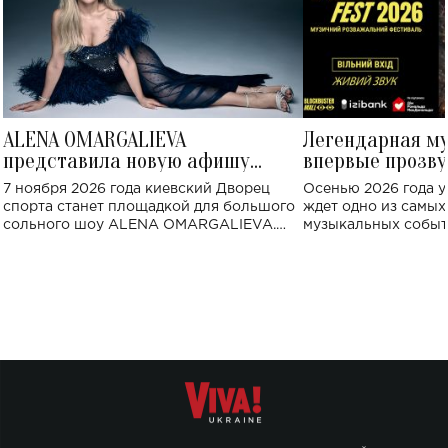
ALENA OMARGALIEVA
Легендарная м
представила новую афишу
впервые прозву
большого концерта во Дворце
Украине: где со
7 ноября 2026 года киевский Дворец
Осенью 2026 года у
спорта
спорта станет площадкой для большого
ждет одно из самы
сольного шоу ALENA OMARGALIEVA.
музыкальных событ
Концерт получил символичное название
«Не пьяная — влюбленная».