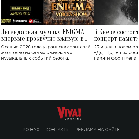
Легендарная музыка ENIGMA
В Киеве состои
впервые прозвучит вживую в
концерт памят
Украине: где состоится концерт
Клименко: более
Осенью 2026 года украинских зрителей
25 июля в новом op
исполнят песн
ждет одно из самых ожидаемых
«Де, Що, Інше» сос
музыкальных событий сезона.
памяти фронтмена
Михаила Клименко. 
особенный музыкал
посвященный артист
стало символом ис
настоящей любви.
ПРО НАС
КОНТАКТЫ
РЕКЛАМА НА САЙТЕ