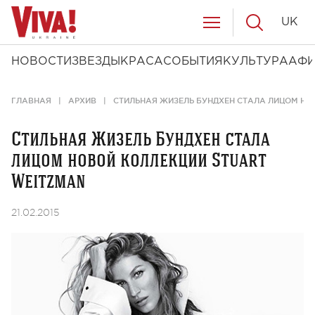
UK
НОВОСТИ
ЗВЕЗДЫ
КРАСА
СОБЫТИЯ
КУЛЬТУРА
АФ
ГЛАВНАЯ
АРХИВ
СТИЛЬНАЯ ЖИЗЕЛЬ БУНДХЕН СТАЛА ЛИЦОМ НО
Стильная Жизель Бундхен стала
лицом новой коллекции Stuart
Weitzman
21.02.2015