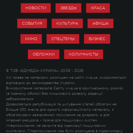
НОВОСТИ
ЗВЕЗДЫ
КРАСА
СОБЫТИЯ
КУЛЬТУРА
АФИША
КИНО
СПЕЦТЕМЫ
БИЗНЕС
ОБЛОЖКИ
КОЛУМНИСТЫ
© ТОВ «ЕДІМЕДІА-УКРАЇНА», 2008 - 2026
Усі права на матеріали, розміщені на сайті viva.ua, охороняються
відповідно до законодавства України.
Використання матеріалів Сайту viva.ua в оригінальному розмірі
(в повному обсязі) без письмового дозволу редакції
забороняється.
Дозволяється републікація та цитування статей обсягом не
більше 250 знаків для одного інформаційного матеріалу, з
обов'язковим зазначенням посилання на джерело, а для
Інтернет-ресурсів – пряме для пошукових систем
гіперпосилання, не закрите від індексації пошуковими
системами. Гіперпосилання має бути розміщене в підзаголовку