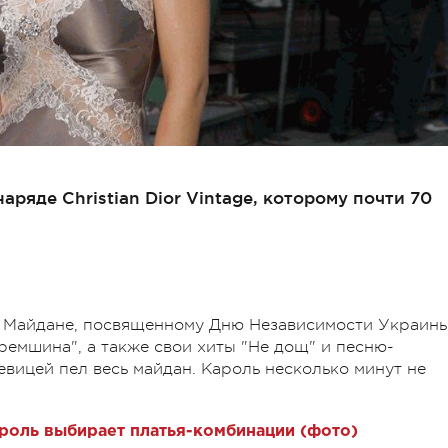
ряде Christian Dior Vintage, которому почти 70
на Майдане, посвященному Дню Независимости Украины
емшина", а также свои хиты "Не дощ" и песню-
евицей пел весь майдан. Кароль несколько минут не
роль выбирает платья-комбинации (фото)