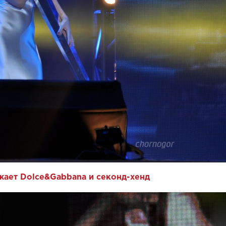
жает Dolce&Gabbana и секонд-хенд