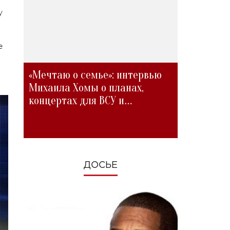
у
е
«Мечтаю о семье»: интервью
Михаила Хомы о планах,
концертах для ВСУ и
изменениях во время войны
ДОСЬЕ