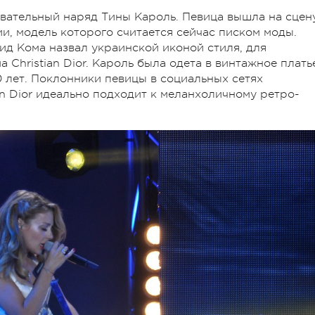
вательный наряд Тины Кароль. Певица вышла на сцен
, модель которого считается сейчас писком моды.
ид Кома назвал украинской иконой стиля, для
 Christian Dior. Кароль была одета в винтажное плать
0 лет. Поклонники певицы в социальных сетях
an Dior идеально подходит к меланхоличному ретро-