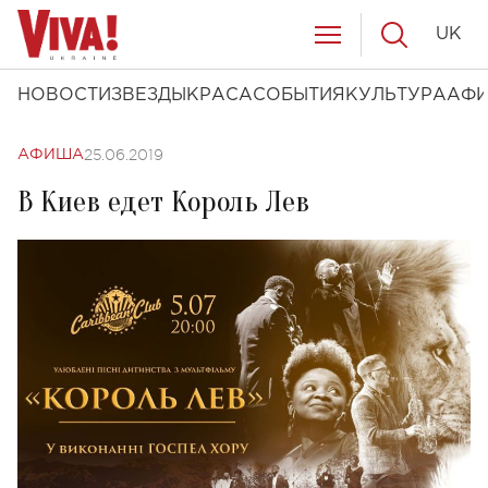
UK
НОВОСТИ
ЗВЕЗДЫ
КРАСА
СОБЫТИЯ
КУЛЬТУРА
АФ
25.06.2019
АФИША
В Киев едет Король Лев