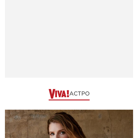
АСТРО