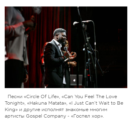
Песни «Circle Of Life», «Can You Feel The Love
Tonight», «Hakuna Matata», «I Just Can’t Wait to Be
King» и другие исполнят знакомые многим
артисты Gospel Company - «Госпел хор».