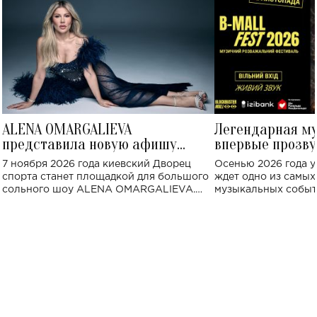
ALENA OMARGALIEVA
Легендарная м
представила новую афишу
впервые прозву
большого концерта во Дворце
Украине: где со
7 ноября 2026 года киевский Дворец
Осенью 2026 года у
спорта
спорта станет площадкой для большого
ждет одно из самы
сольного шоу ALENA OMARGALIEVA.
музыкальных событ
Концерт получил символичное название
«Не пьяная — влюбленная».