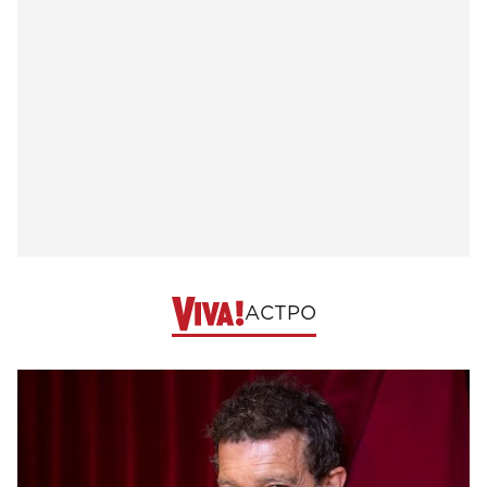
АСТРО