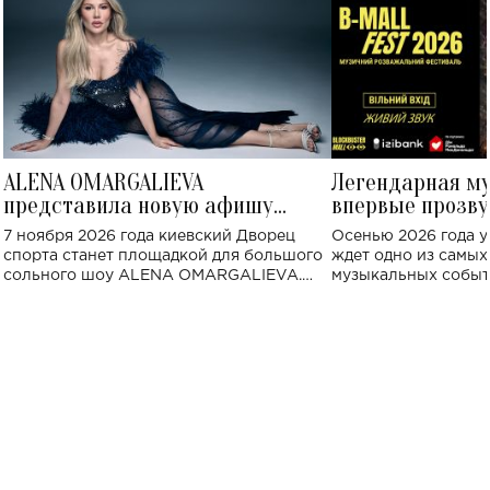
ALENA OMARGALIEVA
Легендарная м
представила новую афишу
впервые прозву
большого концерта во Дворце
Украине: где со
7 ноября 2026 года киевский Дворец
Осенью 2026 года у
спорта
спорта станет площадкой для большого
ждет одно из самы
сольного шоу ALENA OMARGALIEVA.
музыкальных событ
Концерт получил символичное название
«Не пьяная — влюбленная».