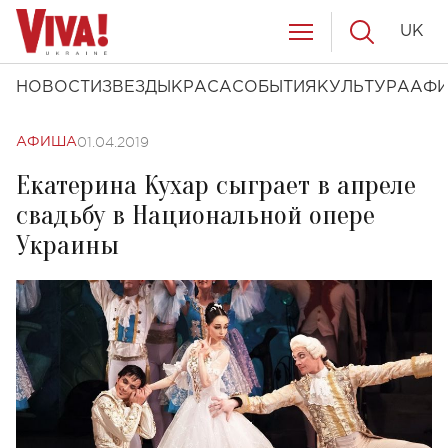
UK
НОВОСТИ
ЗВЕЗДЫ
КРАСА
СОБЫТИЯ
КУЛЬТУРА
АФ
01.04.2019
АФИША
Екатерина Кухар сыграет в апреле
свадьбу в Национальной опере
Украины