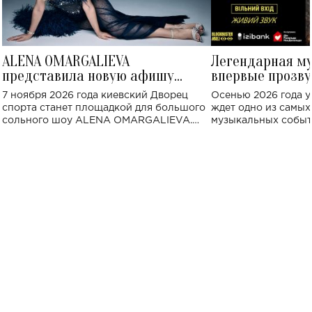
ALENA OMARGALIEVA
Легендарная м
представила новую афишу
впервые прозву
большого концерта во Дворце
Украине: где со
7 ноября 2026 года киевский Дворец
Осенью 2026 года у
спорта
спорта станет площадкой для большого
ждет одно из самы
сольного шоу ALENA OMARGALIEVA.
музыкальных событ
Концерт получил символичное название
«Не пьяная — влюбленная».