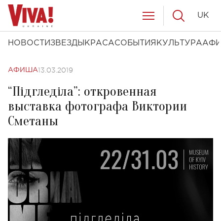
UK
НОВОСТИ
ЗВЕЗДЫ
КРАСА
СОБЫТИЯ
КУЛЬТУРА
АФ
13.03.2019
АФИША
“Підгледіла”: откровенная
выставка фотографа Виктории
Сметаны