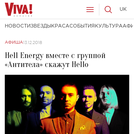
UK
НОВОСТИ
ЗВЕЗДЫ
КРАСА
СОБЫТИЯ
КУЛЬТУРА
АФ
13.12.2018
АФИША
Hell Energy вместе с группой
«Антитела» скажут Hello