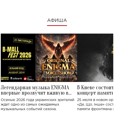
АФИША
Легендарная музыка ENIGMA
В Киеве состои
впервые прозвучит вживую в
концерт памят
Украине: где состоится концерт
Клименко: более
Осенью 2026 года украинских зрителей
25 июля в новом op
исполнят песн
ждет одно из самых ожидаемых
«Де, Що, Інше» сос
музыкальных событий сезона.
памяти фронтмена
Михаила Клименко. 