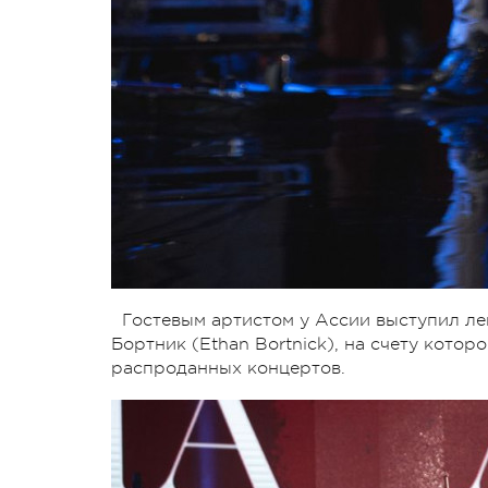
Гостевым артистом у Ассии выступил ле
Бортник (Ethan Bortnick), на счету кото
распроданных концертов.