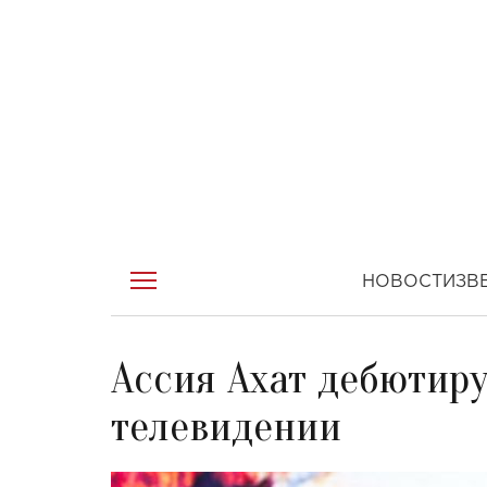
НОВОСТИ
ЗВ
Ассия Ахат дебютир
телевидении