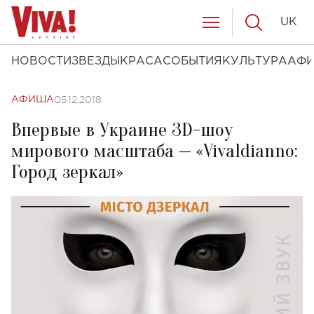
UK
НОВОСТИ
ЗВЕЗДЫ
КРАСА
СОБЫТИЯ
КУЛЬТУРА
АФ
05.12.2018
АФИША
Впервые в Украине 3D-шоу
мирового масштаба — «Vivaldianno:
Город зеркал»