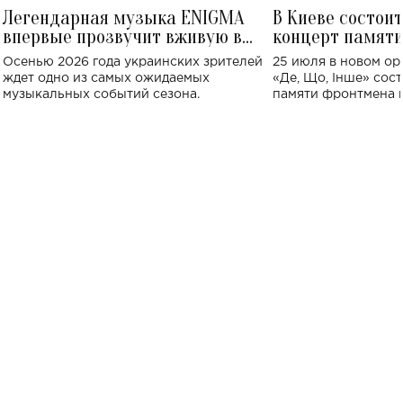
Легендарная музыка ENIGMA
В Киеве состои
впервые прозвучит вживую в
концерт памят
Украине: где состоится концерт
Клименко: более
Осенью 2026 года украинских зрителей
25 июля в новом op
исполнят песн
ждет одно из самых ожидаемых
«Де, Що, Інше» сос
музыкальных событий сезона.
памяти фронтмена
Михаила Клименко. 
особенный музыкал
посвященный артист
стало символом ис
настоящей любви.