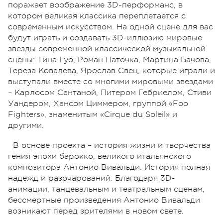
поражает воображение 3D-перформанс, в
котором великая классика переплетается с
современным искусством. На одной сцене для вас
будут играть и создавать 3D-иллюзию мировые
звезды современной классической музыкальной
сцены: Тина Гуо, Роман Паточка, Мартина Бачова,
Тереза Ковалева, Ярослав Свец, которые играли и
выступали вместе со многими мировыми звездами
– Карлосом Сантаной, Питером Гебриелом, Стиви
Уандером, Хансом Циммером, группой «Foo
Fighters», знаменитым «Cirque du Soleil» и
другими.
В основе проекта – история жизни и творчества
гения эпохи барокко, великого итальянского
композитора Антонио Вивальди. История полная
надежд и разочарований. Благодаря 3D-
анимации, танцевальным и театральным сценам,
бессмертные произведения Антонио Вивальди
возникают перед зрителями в новом свете.