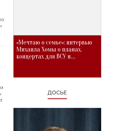
,
ло
м
«Мечтаю о семье»: интервью
Михаила Хомы о планах,
концертах для ВСУ и
изменениях во время войны
аз
ДОСЬЕ
ы
t