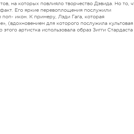
ов, на которых повлияло творчество Дэвида. Но то, ч
 факт. Его яркие перевоплощения послужили
поп- икон. К примеру, Лэди Гага, которая
ce», (вдохновением для которого послужила культовая
о этого артистка использовала образ Зигги Стардаста