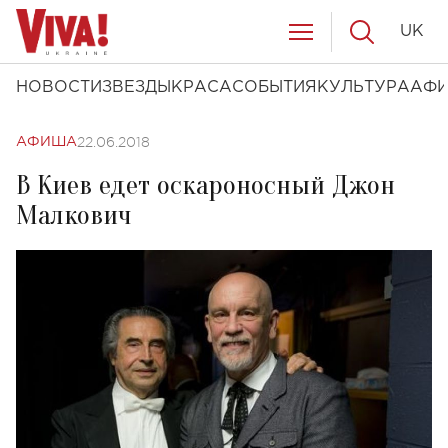
UK
НОВОСТИ
ЗВЕЗДЫ
КРАСА
СОБЫТИЯ
КУЛЬТУРА
АФ
22.06.2018
АФИША
В Киев едет оскароносный Джон
Малкович