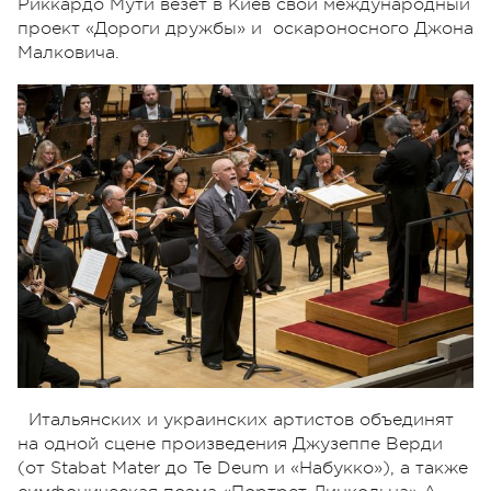
Риккардо Мути везет в Киев свой международный
проект «Дороги дружбы» и оскароносного Джона
Малковича.
Итальянских и украинских артистов объединят
на одной сцене произведения Джузеппе Верди
(от Stabat Mater до Te Deum и «Набукко»), а также