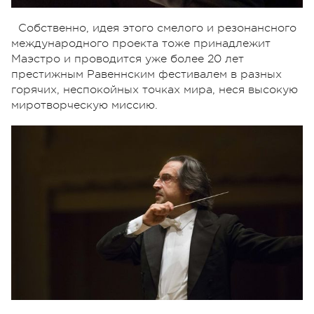
Собственно, идея этого смелого и резонансного
международного проекта тоже принадлежит
Маэстро и проводится уже более 20 лет
престижным Равеннским фестивалем в разных
горячих, неспокойных точках мира, неся высокую
миротворческую миссию.