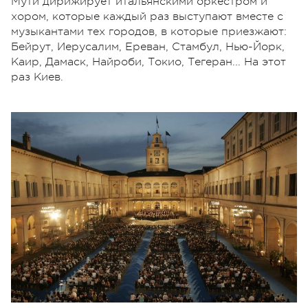
Мути дирижирует итальянскими оркестром и
хором, которые каждый раз выступают вместе с
музыкантами тех городов, в которые приезжают:
Бейрут, Иерусалим, Ереван, Стамбул, Нью-Йорк,
Каир, Дамаск, Найроби, Токио, Тегеран... На этот
раз Киев.