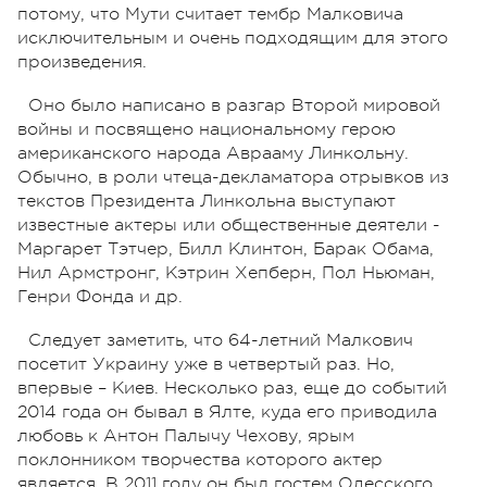
потому, что Мути считает тембр Малковича
исключительным и очень подходящим для этого
произведения.
Оно было написано в разгар Второй мировой
войны и посвящено национальному герою
американского народа Аврааму Линкольну.
Обычно, в роли чтеца-декламатора отрывков из
текстов Президента Линкольна выступают
известные актеры или общественные деятели -
Маргарет Тэтчер, Билл Клинтон, Барак Обама,
Нил Армстронг, Кэтрин Хепберн, Пол Ньюман,
Генри Фонда и др.
Следует заметить, что 64-летний Малкович
посетит Украину уже в четвертый раз. Но,
впервые – Киев. Несколько раз, еще до событий
2014 года он бывал в Ялте, куда его приводила
любовь к Антон Палычу Чехову, ярым
поклонником творчества которого актер
является. В 2011 году он был гостем Одесского