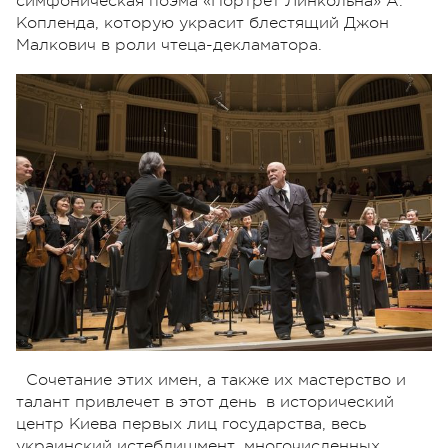
симфоническая поэма «Портрет Линкольна» А.
Копленда, которую украсит блестящий Джон
Малкович в роли чтеца-декламатора.
Сочетание этих имен, а также их мастерство и
талант привлечет в этот день в исторический
центр Киева первых лиц государства, весь
украинский истеблишмент, многочисленных