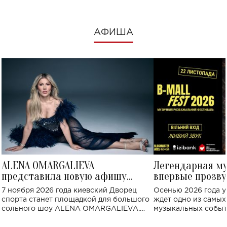
АФИША
ALENA OMARGALIEVA
Легендарная м
представила новую афишу
впервые прозву
большого концерта во Дворце
Украине: где со
7 ноября 2026 года киевский Дворец
Осенью 2026 года у
спорта
спорта станет площадкой для большого
ждет одно из самы
сольного шоу ALENA OMARGALIEVA.
музыкальных событ
Концерт получил символичное название