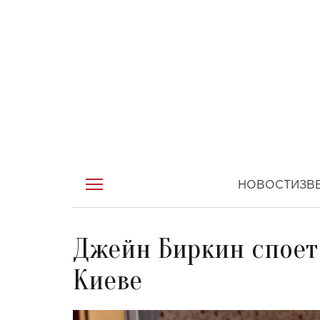
НОВОСТИ
ЗВ
Джейн Биркин споет
Киеве