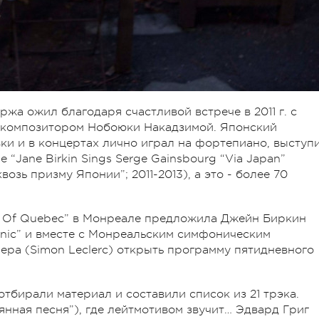
жа ожил благодаря счастливой встрече в 2011 г. с
 композитором Нобоюки Накадзимой. Японский
и и в концертах лично играл на фортепиано, выступ
“Jane Birkin Sings Serge Gainsbourg “Via Japan”
зь призму Японии”; 2011-2013), а это - более 70
val Of Quebec” в Монреале предложила Джейн Биркин
nic” и вместе с Монреальским симфоническим
ра (Simon Leclerc) открыть программу пятидневного
бирали материал и составили список из 21 трэка.
янная песня”), где лейтмотивом звучит… Эдвард Григ