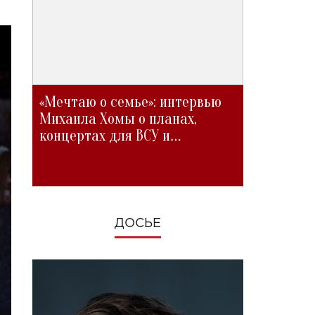
«Мечтаю о семье»: интервью
Михаила Хомы о планах,
концертах для ВСУ и
изменениях во время войны
ДОСЬЕ