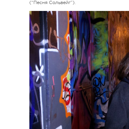
(“Песня Сольвейг”).