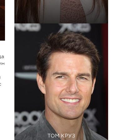
да
ин
и
с
ТОМ КРУЗ