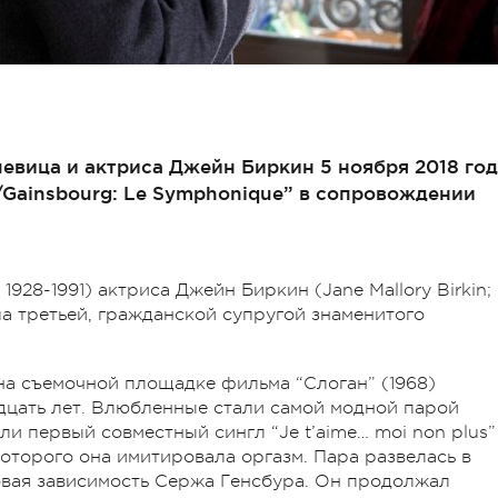
певица и актриса Джейн Биркин 5 ноября 2018 го
n/Gainsbourg: Le Symphonique” в сопровождении
1928-1991) актриса Джейн Биркин (Jane Mallory Birkin;
ла третьей, гражданской супругой знаменитого
на съемочной площадке фильма “Слоган” (1968)
дцать лет. Влюбленные стали самой модной парой
ли первый совместный сингл “Je t’aime… moi non plus”
которого она имитировала оргазм. Пара развелась в
ровая зависимость Сержа Генсбура. Он продолжал