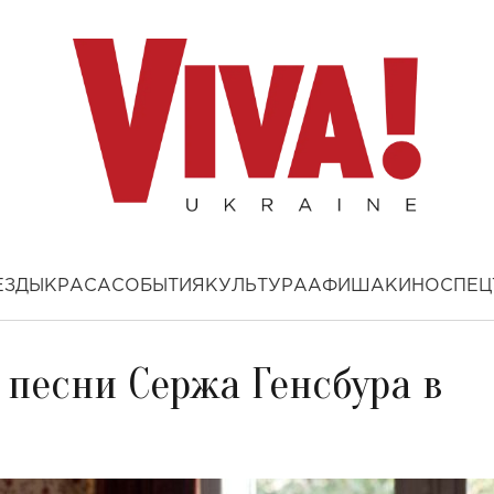
ЕЗДЫ
КРАСА
СОБЫТИЯ
КУЛЬТУРА
АФИША
КИНО
СПЕЦ
 песни Сержа Генсбура в