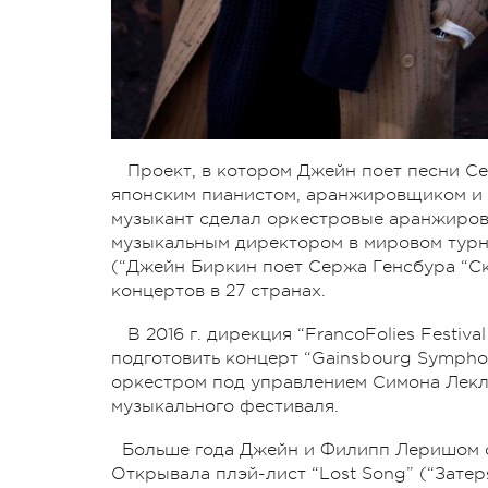
Проект, в котором Джейн поет песни Сер
японским пианистом, аранжировщиком и
музыкант сделал оркестровые аранжировк
музыкальным директором в мировом турне 
(“Джейн Биркин поет Сержа Генсбура “Скво
концертов в 27 странах.
В 2016 г. дирекция “FrancoFolies Festi
подготовить концерт “Gainsbourg Sympho
оркестром под управлением Симона Лекле
музыкального фестиваля.
Больше года Джейн и Филипп Леришом от
Открывала плэй-лист “Lost Song” (“Затер