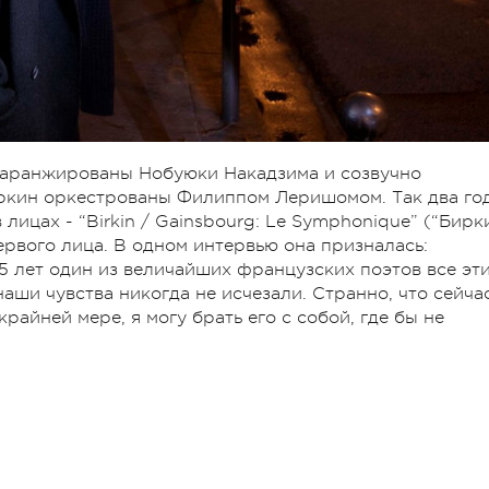
аранжированы Нобуюки Накадзима и созвучно
ин оркестрованы Филиппом Леришомом. Так два го
лицах - “Birkin / Gainsbourg: Le Symphonique” (“Бирк
ервого лица. В одном интервью она призналась:
 45 лет один из величайших французских поэтов все эт
наши чувства никогда не исчезали. Странно, что сейча
райней мере, я могу брать его с собой, где бы не