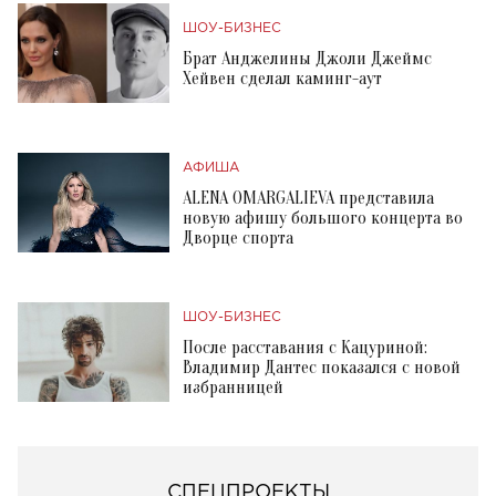
ШОУ-БИЗНЕС
Брат Анджелины Джоли Джеймс
Хейвен сделал каминг-аут
АФИША
ALENA OMARGALIEVA представила
новую афишу большого концерта во
Дворце спорта
ШОУ-БИЗНЕС
После расставания с Кацуриной:
Владимир Дантес показался с новой
избранницей
СПЕЦПРОЕКТЫ