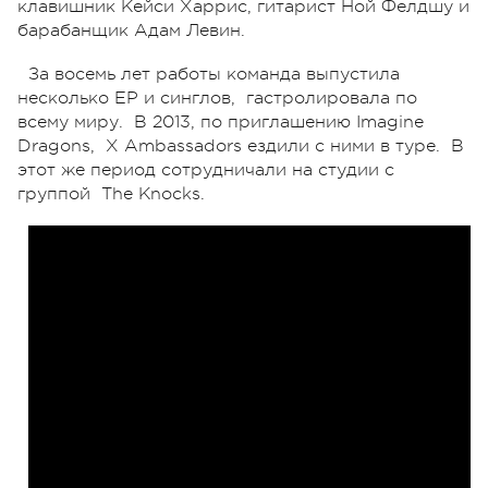
клавишник Кейси Харрис, гитарист Ной Фелдшу и
барабанщик Адам Левин.
За восемь лет работы команда выпустила
несколько EP и синглов, гастролировала по
всему миру. В 2013, по приглашению Imagine
Dragons, X Ambassadors ездили с ними в туре. В
этот же период сотрудничали на студии с
группой The Knocks.