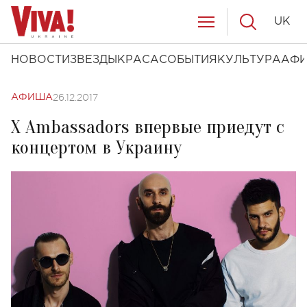
UK
НОВОСТИ
ЗВЕЗДЫ
КРАСА
СОБЫТИЯ
КУЛЬТУРА
АФ
26.12.2017
АФИША
X Ambassadors впервые приедут с
концертом в Украину