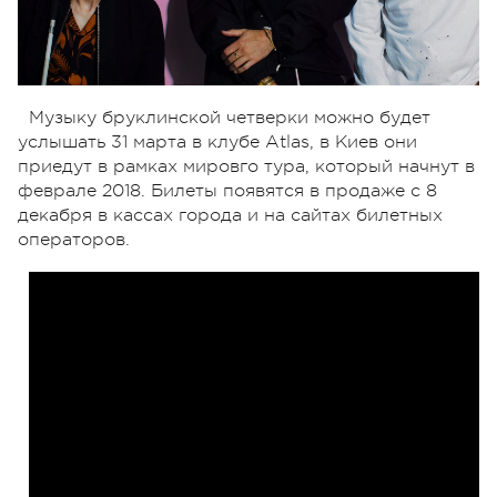
Музыку бруклинской четверки можно будет
услышать 31 марта в клубе Atlas, в Киев они
приедут в рамках мировго тура, который начнут в
феврале 2018. Билеты появятся в продаже с 8
декабря в кассах города и на сайтах билетных
операторов.