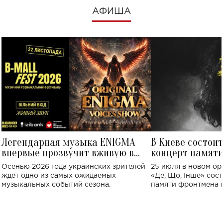
АФИША
Легендарная музыка ENIGMA
В Киеве состои
впервые прозвучит вживую в
концерт памят
Украине: где состоится концерт
Клименко: более
Осенью 2026 года украинских зрителей
25 июля в новом op
исполнят песн
ждет одно из самых ожидаемых
«Де, Що, Інше» сос
музыкальных событий сезона.
памяти фронтмена
Михаила Клименко. 
особенный музыкал
посвященный артист
стало символом ис