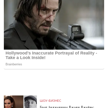
ШОУ-БИЗНЕС
Брат Анджелины Джоли Джеймс