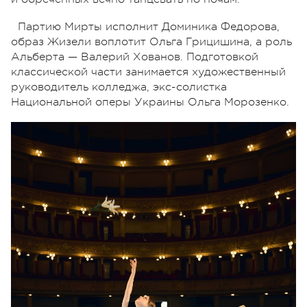
Партию Мирты исполнит Доминика Федорова,
образ Жизели воплотит Ольга Грицишина, а роль
Альберта — Валерий Хованов. Подготовкой
классической части занимается художественный
руководитель колледжа, экс-солистка
Национальной оперы Украины Ольга Морозенко.