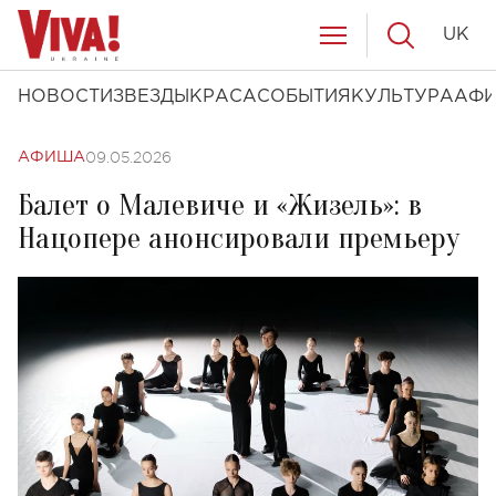
UK
НОВОСТИ
ЗВЕЗДЫ
КРАСА
СОБЫТИЯ
КУЛЬТУРА
АФ
09.05.2026
АФИША
Балет о Малевиче и «Жизель»: в
Нацопере анонсировали премьеру