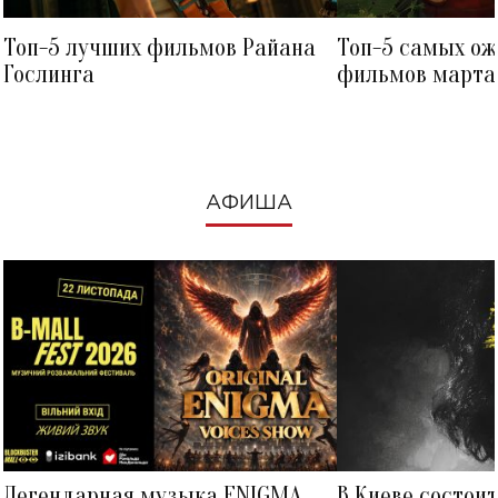
Топ-5 лучших фильмов Райана
Топ-5 самых о
Гослинга
фильмов марта 
посмотреть в к
АФИША
Легендарная музыка ENIGMA
В Киеве состои