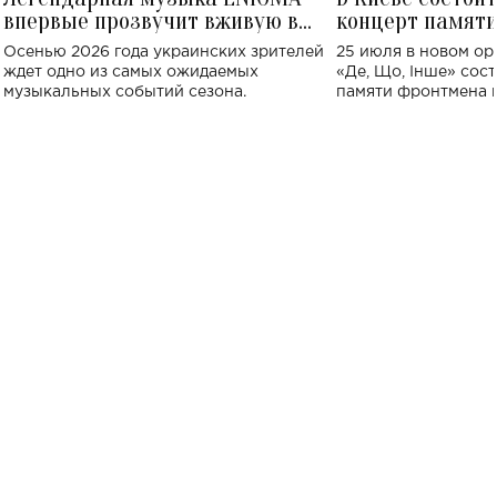
впервые прозвучит вживую в
концерт памят
Украине: где состоится концерт
Клименко: более
Осенью 2026 года украинских зрителей
25 июля в новом op
исполнят песн
ждет одно из самых ожидаемых
«Де, Що, Інше» сос
музыкальных событий сезона.
памяти фронтмена
Михаила Клименко. 
особенный музыкал
посвященный артист
стало символом ис
настоящей любви.