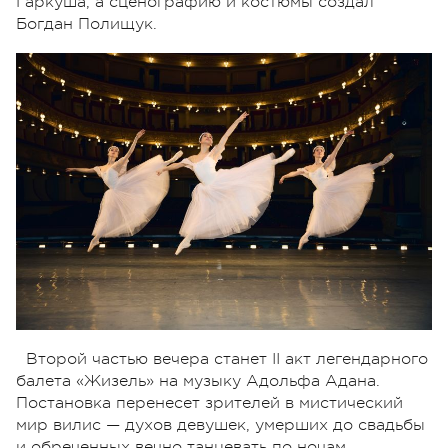
Гаркуша, а сценографию и костюмы создал
Богдан Полищук.
Второй частью вечера станет II акт легендарного
балета «Жизель» на музыку Адольфа Адана.
Постановка перенесет зрителей в мистический
мир вилис — духов девушек, умерших до свадьбы
и обреченных вечно танцевать по ночам.