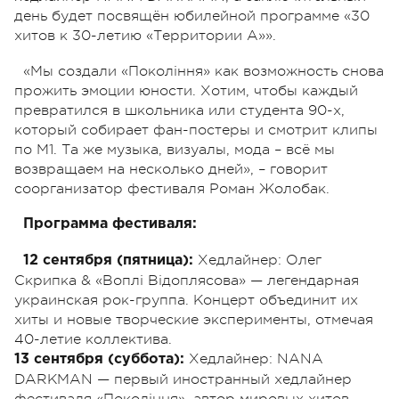
день будет посвящён юбилейной программе «30
хитов к 30-летию «Территории А»».
«Мы создали «Покоління» как возможность снова
прожить эмоции юности. Хотим, чтобы каждый
превратился в школьника или студента 90-х,
который собирает фан-постеры и смотрит клипы
по М1. Та же музыка, визуалы, мода – всё мы
возвращаем на несколько дней», – говорит
соорганизатор фестиваля Роман Жолобак.
Программа фестиваля:
Хедлайнер: Олег
12 сентября (пятница):
Скрипка & «Воплі Відоплясова» — легендарная
украинская рок-группа. Концерт объединит их
хиты и новые творческие эксперименты, отмечая
40-летие коллектива.
Хедлайнер: NANA
13 сентября (суббота):
DARKMAN — первый иностранный хедлайнер
фестиваля «Покоління», автор мировых хитов,