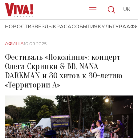
UK
НОВОСТИ
ЗВЕЗДЫ
КРАСА
СОБЫТИЯ
КУЛЬТУРА
АФ
10.09.2025
АФИША
Фестиваль «Покоління»: концерт
Олега Скрипки & ВВ, NANA
DARKMAN и 30 хитов к 30-летию
«Территории А»