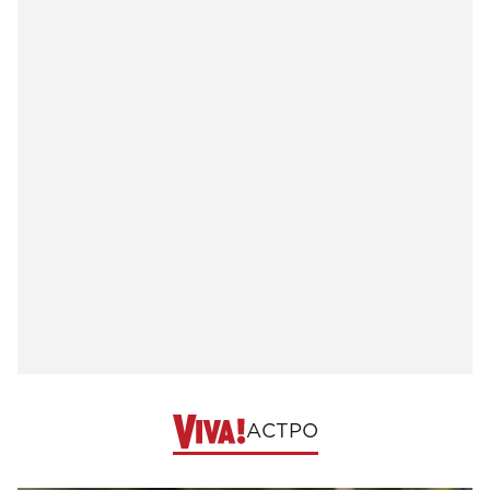
АСТРО