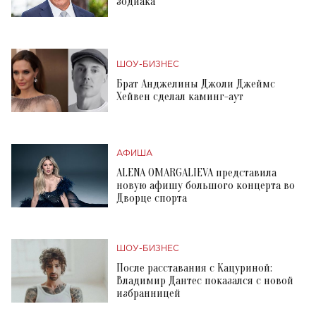
зодиака
ШОУ-БИЗНЕС
Брат Анджелины Джоли Джеймс
Хейвен сделал каминг-аут
АФИША
ALENA OMARGALIEVA представила
новую афишу большого концерта во
Дворце спорта
ШОУ-БИЗНЕС
После расставания с Кацуриной:
Владимир Дантес показался с новой
избранницей