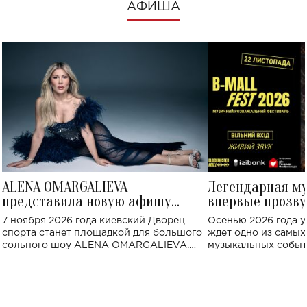
АФИША
ALENA OMARGALIEVA
Легендарная м
представила новую афишу
впервые прозву
большого концерта во Дворце
Украине: где со
7 ноября 2026 года киевский Дворец
Осенью 2026 года у
спорта
спорта станет площадкой для большого
ждет одно из самы
сольного шоу ALENA OMARGALIEVA.
музыкальных событ
Концерт получил символичное название
«Не пьяная — влюбленная».