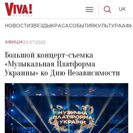
UK
НОВОСТИ
ЗВЕЗДЫ
КРАСА
СОБЫТИЯ
КУЛЬТУРА
АФ
30.07.2025
АФИША
Большой концерт-съемка
«Музыкальная Платформа
Украины» ко Дню Независимости