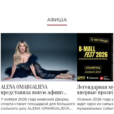
АФИША
ALENA OMARGALIEVA
Легендарная м
представила новую афишу
впервые прозву
большого концерта во Дворце
Украине: где со
7 ноября 2026 года киевский Дворец
Осенью 2026 года у
спорта
спорта станет площадкой для большого
ждет одно из самы
сольного шоу ALENA OMARGALIEVA.
музыкальных событ
Концерт получил символичное название