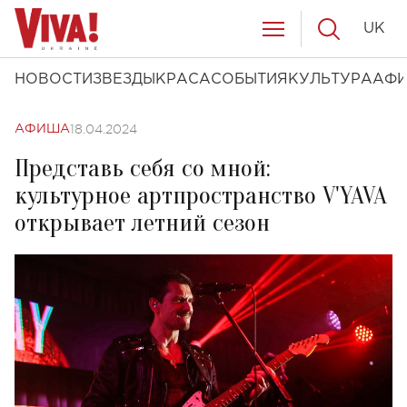
UK
НОВОСТИ
ЗВЕЗДЫ
КРАСА
СОБЫТИЯ
КУЛЬТУРА
АФ
18.04.2024
АФИША
Представь себя со мной:
культурное артпространство V'YAVA
открывает летний сезон