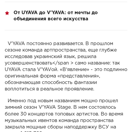
От UYAVA до V'YAVA: от мечты до
объединения всего искусства
V'YAVA постоянно развивается. В прошлом
сезоне команда артпространства, еще глубже
исследовав
украинский язык, решила
усовершенствовать</span >
само название:
так
UYAVA стала V'YAVой. «В‘явление» - это подлинно
оригинальная форма
«представления»
,
обозначающая способность фантазии
воплотиться в реальное проявление.
Именно под новым названием мощно прошел
зимний сезон V'YAVA Stage. В нем состоялось
более 30 концертов топовых артистов.
Во время
музыкальных ивентов команда пространства
закрыла
мощные сборы на
поддержку
ВСУ на