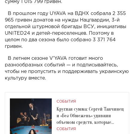
сумму 1 015 799 гривен.
В прошлом году UYAVA на ВДНХ собрала 2 355
965 гривен донатов на нужды Нацгвардии, 3-й
отдельной штурмовой бригады ВСУ, инициативы
UNITED24 и детей-переселенцев. Поэтому в
целом по два сезона было собрано 3 371 764
гривен.
В летнем сезоне V’YAVA готовит много
разнообразных событий — и подписывайтесь,
чтобы не пропустить и поддерживать украинскую
культуру вместе.
СОБЫТИЯ
Круглая сумма: Сергей Танчинец
и «Без Обмежень» удивили
объемом средств, которые
собрали в Киеве
СОБЫТИЯ