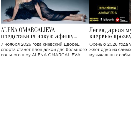
ALENA OMARGALIEVA
Легендарная м
представила новую афишу
впервые прозву
большого концерта во Дворце
Украине: где со
7 ноября 2026 года киевский Дворец
Осенью 2026 года у
спорта
спорта станет площадкой для большого
ждет одно из самы
сольного шоу ALENA OMARGALIEVA.
музыкальных событ
Концерт получил символичное название
«Не пьяная — влюбленная».