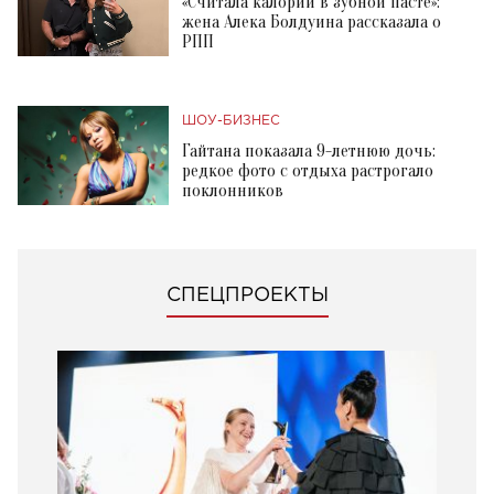
«Считала калории в зубной пасте»:
жена Алека Болдуина рассказала о
РПП
ШОУ-БИЗНЕС
Гайтана показала 9-летнюю дочь:
редкое фото с отдыха растрогало
поклонников
СПЕЦПРОЕКТЫ