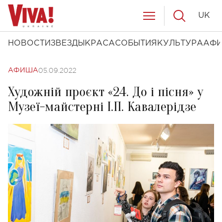
UK
НОВОСТИ
ЗВЕЗДЫ
КРАСА
СОБЫТИЯ
КУЛЬТУРА
АФ
05.09.2022
АФИША
Художній проєкт «24. До і пісня» у
Музеї-майстерні І.П. Кавалерідзе