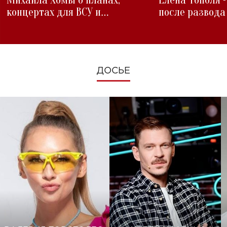
Михаила Хомы о планах,
Елена Тополя 
концертах для ВСУ и
после развода
изменениях во время войны
ДОСЬЕ