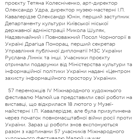
проєкту Тетяна Колесніченко, арт-директор
Олександр Удра, директор музею-мастерні І.П.
Кавалерідзе Олександр Юнін, перший заступник
Департаменту культури Київської міської
державної адміністрації Микола Шуляк,
Надзвичайний і Повноважний Посол Чорногорії в
Україні Драгіца Понорац, перший секретар
Управління публічної дипломатії МЗС України
Руслана Ліннік та інші. Учасники проєкту
отримали подарунки від Міністерства культури та
інформаційної політики України надані «Центром
захисту інформаційного простору України».
57 переможців IV Міжнародного художнього
фестивалю Малюй.ua представили свої роботи на
виставці, що відкрилася 18 лютого у Музеї-
майстерні І.П. Кавалерідзе, але була призупинена
через початок повномасштабної війни росії проти
України. Зараз ці роботи знов експонуються
разом з картинами 57 учасників Міжнародного
художнього фестивалю Малюй.ua.war.