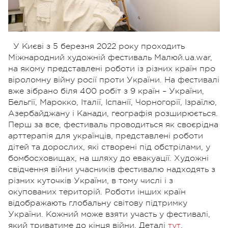
У Києві з 5 березня 2022 року проходить
Міжнародний художній фестиваль Малюй.ua.war,
на якому представлені роботи із різних країн про
віроломну війну росії проти України. На фестивалі
вже зібрано біля 400 робіт з 9 країн – України,
Бельгії, Марокко, Італії, Іспанії, Чорногорії, Ізраїлю,
Азербайджану і Канади, географія розширюється.
Перш за все, фестиваль проводиться як своєрідна
арттерапія для українців, представлені роботи
дітей та дорослих, які створені під обстрілами, у
бомбосховищах, на шляху до евакуації. Художні
свідчення війни учасників фестивалю надходять з
різних куточків України, в тому числі і з
окупованих територій. Роботи інших країн
відображають глобальну світову підтримку
України. Кожний може взяти участь у фестивалі,
який триватиме до кінця війни. Деталі
тут
.