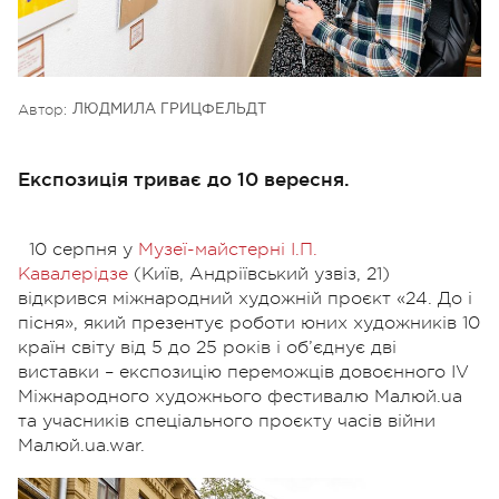
Автор:
ЛЮДМИЛА ГРИЦФЕЛЬДТ
Експозиція триває до 10 вересня.
10 серпня у
Музеї-майстерні І.П.
Кавалерідзе
(Київ, Андріївський узвіз, 21)
відкрився міжнародний художній проєкт «24. До і
пісня», який презентує роботи юних художників 10
країн світу від 5 до 25 років і об’єднує дві
виставки – експозицію переможців довоєнного IV
Міжнародного художнього фестивалю Малюй.ua
та учасників спеціального проєкту часів війни
Малюй.ua.war.