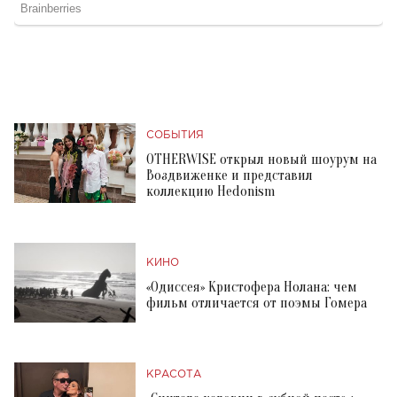
СОБЫТИЯ
OTHERWISE открыл новый шоурум на
Воздвиженке и представил
коллекцию Hedonism
КИНО
«Одиссея» Кристофера Нолана: чем
фильм отличается от поэмы Гомера
КРАСОТА