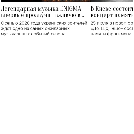
Легендарная музыка ENIGMA
В Киеве состои
впервые прозвучит вживую в
концерт памят
Украине: где состоится концерт
Клименко: более
Осенью 2026 года украинских зрителей
25 июля в новом op
исполнят песн
ждет одно из самых ожидаемых
«Де, Що, Інше» сос
музыкальных событий сезона.
памяти фронтмена
Михаила Клименко. 
особенный музыкал
посвященный артист
стало символом ис
настоящей любви.