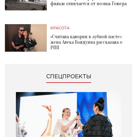
фильм отличается от поэмы Гомера
КРАСОТА
«Считала калории в зубной пасте»:
жена Алека Болдуина рассказала о
РПП
СПЕЦПРОЕКТЫ