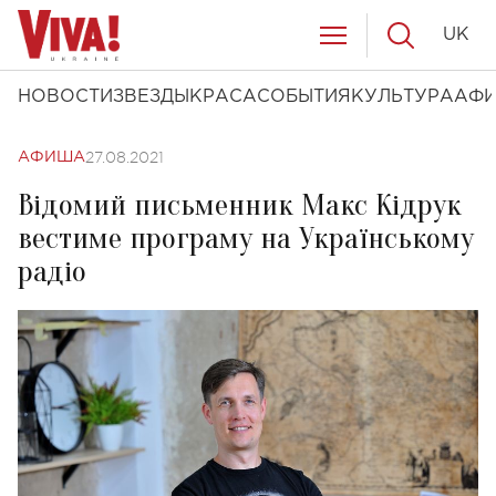
UK
НОВОСТИ
ЗВЕЗДЫ
КРАСА
СОБЫТИЯ
КУЛЬТУРА
АФ
27.08.2021
АФИША
Відомий письменник Макс Кідрук
вестиме програму на Українському
радіо