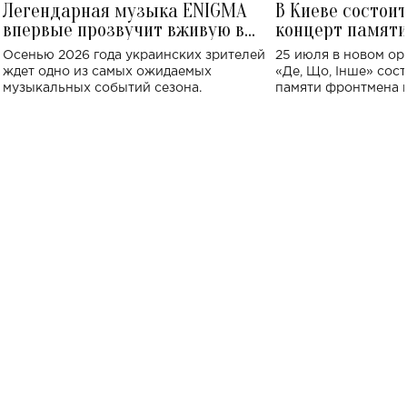
Легендарная музыка ENIGMA
В Киеве состои
впервые прозвучит вживую в
концерт памят
Украине: где состоится концерт
Клименко: более
Осенью 2026 года украинских зрителей
25 июля в новом op
исполнят песн
ждет одно из самых ожидаемых
«Де, Що, Інше» сос
музыкальных событий сезона.
памяти фронтмена
Михаила Клименко. 
особенный музыкал
посвященный артист
стало символом ис
настоящей любви.