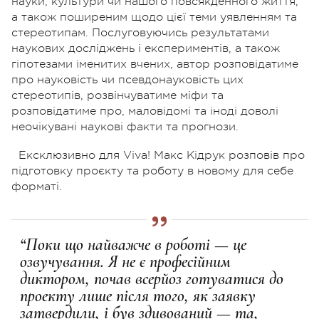
науки, культури чи нашого повсякденного життя,
а також поширеним щодо цієї теми уявленням та
стереотипам. Послуговуючись результатами
наукових досліджень і експериментів, а також
гіпотезами іменитих вчених, автор розповідатиме
про науковість чи псевдонауковість цих
стереотипів, розвінчуватиме міфи та
розповідатиме про, маловідомі та іноді доволі
неочікувані наукові факти та прогнози.
Ексклюзивно для Viva! Макс Кідрук розповів про
підготовку проєкту та роботу в новому для себе
форматі.
“Поки що найважче в роботі — це
озвучування. Я не є професійним
диктором, почав всерйоз готуватися до
проекту лише після того, як заявку
затвердили, і був здивований — та,