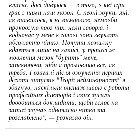
власне, досі дивуюся — з того, в які ігри
грає з нами наш мозок. Є певні звуки, які,
як виявилося, я не вимовляю, немовби
проковзую повз них, коли говорю, і
водночас у мене в голові вони звучать
абсолютно чітко. Почути помилку
вдається лише на записі, у процесі ж
мовлення мозок "дурить" мене,
запевняючи, ніби я промовляю все, як
треба. І взагалі після озвучення перших
десяти випусків "Теорії неймовірності" я
збагнув, наскільки виснажливою є робота
професійних дикторів і яких зусиль
доводиться докладати, щоби голос на
записі звучав одночасно чітко та
розслаблено”, — розказав він.