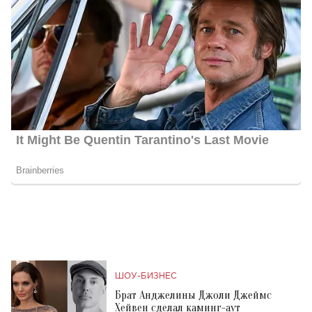
ШОУ-БИЗНЕС
Брат Анджелины Джоли Джеймс
Хейвен сделал каминг-аут