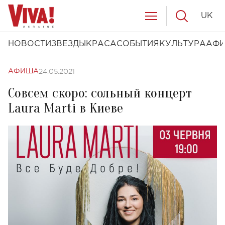
UK
НОВОСТИ
ЗВЕЗДЫ
КРАСА
СОБЫТИЯ
КУЛЬТУРА
АФ
24.05.2021
АФИША
Совсем скоро: сольный концерт
Laura Marti в Киеве