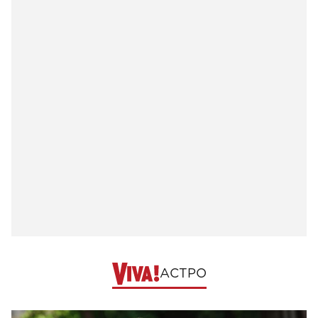
АСТРО