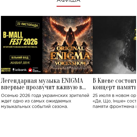
АФИША
Легендарная музыка ENIGMA
В Киеве состои
впервые прозвучит вживую в
концерт памят
Украине: где состоится концерт
Клименко: более
Осенью 2026 года украинских зрителей
25 июля в новом op
исполнят песн
ждет одно из самых ожидаемых
«Де, Що, Інше» сос
музыкальных событий сезона.
памяти фронтмена
Михаила Клименко. 
особенный музыкал
посвященный артист
стало символом ис
настоящей любви.