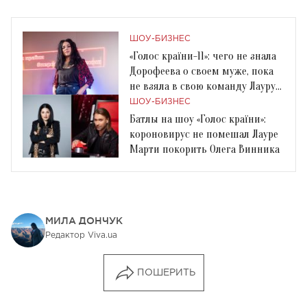
ШОУ-БИЗНЕС
«Голос країни-11»: чего не знала
Дорофеева о своем муже, пока
не взяла в свою команду Лауру
Марти?
ШОУ-БИЗНЕС
Батлы на шоу «Голос країни»:
короновирус не помешал Лауре
Марти покорить Олега Винника
МИЛА ДОНЧУК
Редактор Viva.ua
ПОШЕРИТЬ