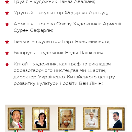
Грузія – художник Тамаз Аваліані;
Уругвай – скульптор Федеріко Арнауд;
Арменія – голова Союзу Художників Арменії
Сурен Сафарян;
Бельгія – скульптор Барт Ванстенкінсте;
Білорусь – художник Надія Пашкевич;
Китай – художник, каліграф та викладач
образотворчого мистецтва Чи Шаотін,
директор Українсько-Китайського центру
розвитку культури і освіти Вей Лімін;