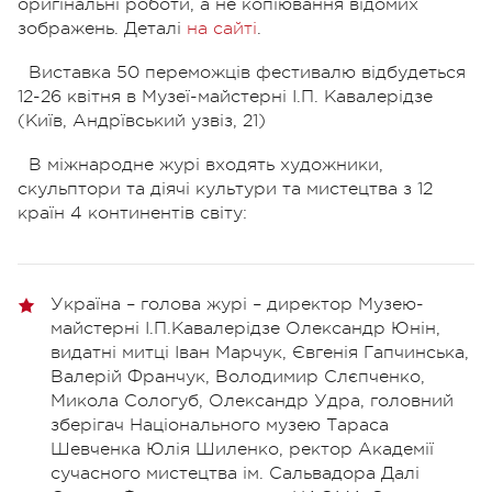
оригінальні роботи, а не копіювання відомих
зображень. Деталі
на сайті
.
Виставка 50 переможців фестивалю відбудеться
12-26 квітня в Музеї-майстерні І.П. Кавалерідзе
(Київ, Андрївський узвіз, 21)
В міжнародне журі входять художники,
скульптори та діячі культури та мистецтва з 12
країн 4 континентів світу:
Україна – голова журі – директор Музею-
майстерні І.П.Кавалерідзе Олександр Юнін,
видатні митці Іван Марчук, Євгенія Гапчинська,
Валерій Франчук, Володимир Слєпченко,
Микола Сологуб, Олександр Удра, головний
зберігач Національного музею Тараса
Шевченка Юлія Шиленко, ректор Академії
сучасного мистецтва ім. Сальвадора Далі