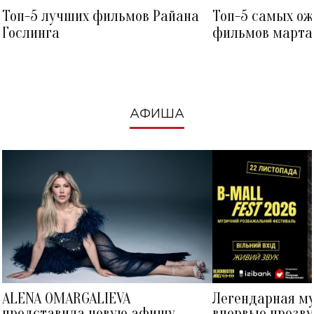
Топ-5 лучших фильмов Райана
Топ-5 самых о
Гослинга
фильмов марта 
посмотреть в к
АФИША
ALENA OMARGALIEVA
Легендарная м
представила новую афишу
впервые прозву