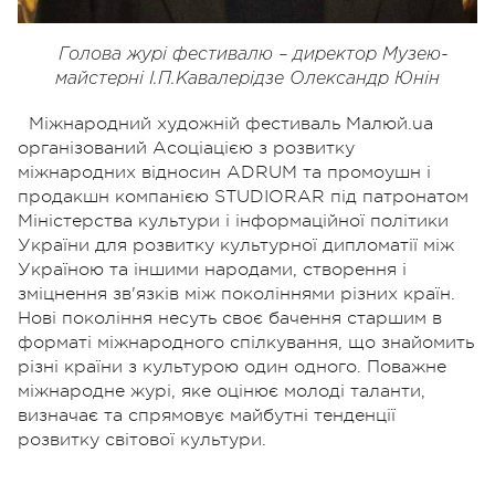
Голова журі фестивалю – директор Музею-
майстерні І.П.Кавалерідзе Олександр Юнін
Міжнародний художній фестиваль Малюй.ua
організований Асоціацією з розвитку
міжнародних відносин ADRUM та промоушн і
продакшн компанією STUDIORAR під патронатом
Міністерства культури і інформаційної політики
України для розвитку культурної дипломатії між
Україною та іншими народами, створення і
зміцнення зв'язків між поколіннями різних країн.
Нові покоління несуть своє бачення старшим в
форматі міжнародного спілкування, що знайомить
різні країни з культурою один одного. Поважне
міжнародне журі, яке оцінює молоді таланти,
визначає та спрямовує майбутні тенденції
розвитку світової культури.