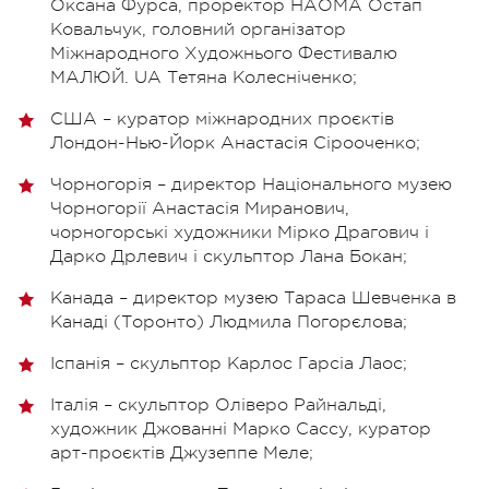
Оксана Фурса, проректор НАОМА Остап
Ковальчук, головний організатор
Міжнародного Художнього Фестивалю
МАЛЮЙ. UA Тетяна Колесніченко;
США – куратор міжнародних проєктів
Лондон-Нью-Йорк Анастасія Сірооченко;
Чорногорія – директор Національного музею
Чорногорії Анастасія Миранович,
чорногорські художники Мірко Драгович і
Дарко Дрлевич і скульптор Лана Бокан;
Канада – директор музею Тараса Шевченка в
Канаді (Торонто) Людмила Погорєлова;
Іспанія – скульптор Карлос Гарсіа Лаос;
Італія – скульптор Оліверо Райнальді,
художник Джованні Марко Сассу, куратор
арт-проєктів Джузеппе Меле;