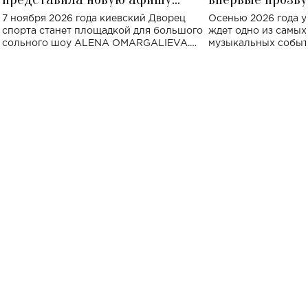
большого концерта во Дворце
Украине: где со
7 ноября 2026 года киевский Дворец
Осенью 2026 года у
спорта
спорта станет площадкой для большого
ждет одно из самы
сольного шоу ALENA OMARGALIEVA.
музыкальных событ
Концерт получил символичное название
«Не пьяная — влюбленная».