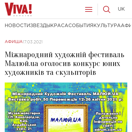
UK
НОВОСТИ
ЗВЕЗДЫ
КРАСА
СОБЫТИЯ
КУЛЬТУРА
АФ
17.03.2021
АФИША
Міжнародний художній фестиваль
Малюй.ua оголосив конкурс юних
художників та скульпторів