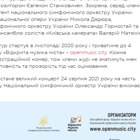
мпозитором Євгеном Станковичем. Зокрема, серед члені
гент національного симфонічного оркестру України
аціональної опери України Микола Дядюра,
фонічного оркестру України Олександр Горностай та
нсамблю солістів «Київська камерата» Валерій Матюхі
ур стартує в листопаді 2020 року і триватиме до 4
у «Відкрита музика міста» –
openmusic.city
. Кожна
єстраційний номер, тож члени журі не знатимуть імен
ивність та прозорість під час оцінювання.
тане великий концерт 24 серпня 2021 року на честь
ому Національний симфонічний оркестр України виконає