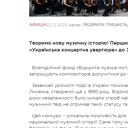
03.12.2020
Автор:
АФИША
ЛЮДМИЛА ГРИЦФЕЛЬ
Творимо нову музичну історію! Перши
«Українська концертна увертюра» до 3
Благодійний фонд «Відкрита музика міс
запрошують композиторів долучитися до 
Зазвичай урочисті події в Україні почи
Лисенка, створеної ще у 1890 році. Відомою
роки незалежності було чимало спроб на
музичний твір не отримав такої статусу та
Цей конкурс – унікальна можливість для 
національній музичній історії! Саме тому 