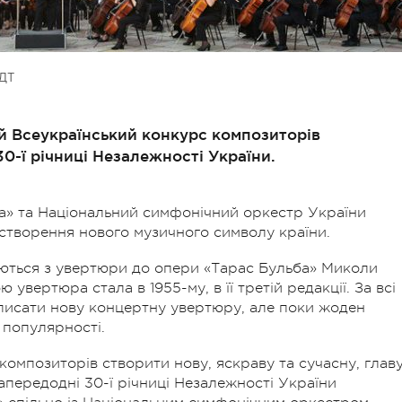
ДТ
й Всеукраїнський конкурс композиторів
0-ї річниці Незалежності України.
та» та Національний симфонічний оркестр України
створення нового музичного символу країни.
наються з увертюри до опери «Тарас Бульба» Миколи
 увертюра стала в 1955-му, в її третій редакції. За всі
писати нову концертну увертюру, але поки жоден
 популярності.
композиторів створити нову, яскраву та сучасну, главу
напередодні 30-ї річниці Незалежності України