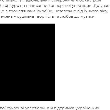
» спільно із Національним симфонічним оркестром
 конкурс на написання концертної увертюри. До учас
 є громадянами України, незалежно від їхнього віку,
жень – суцільна творчість та любов до музики.
ої сучасної увертюри, а й підтримка українських