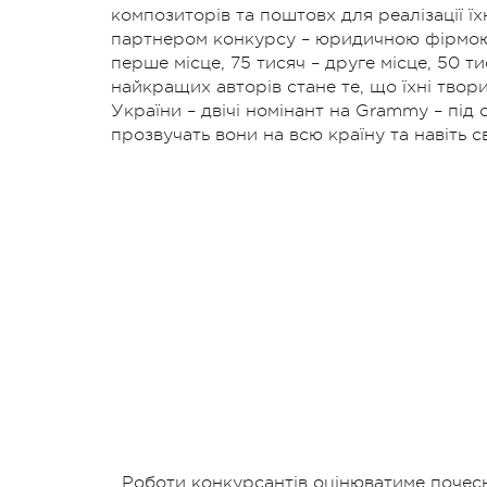
композиторів та поштовх для реалізації ї
партнером конкурсу – юридичною фірмою A
перше місце, 75 тисяч – друге місце, 50 
найкращих авторів стане те, що їхні тво
України – двічі номінант на Grammy – пі
прозвучать вони на всю країну та навіть св
Роботи конкурсантів оцінюватиме почесн