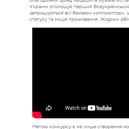
благодійний фонд «Відкрита музика міста
України оголошує перший Всеукраїнський
запрошуються всі бажаючі композитори, що
статусу та місця проживання. Жодних обме
Метою конкурсу є не лише створення нов