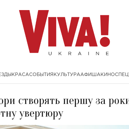
ЕЗДЫ
КРАСА
СОБЫТИЯ
КУЛЬТУРА
АФИША
КИНО
СПЕЦ
ори створять першу за рок
ртну увертюру