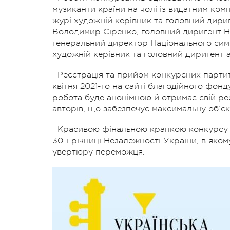
музиканти країни на чолі із видатним ко
журі художній керівник та головний дири
Володимир Сіренко, головний диригент Н
генеральний директор Національного сим
художній керівник та головний диригент а
Реєстрація та прийом конкурсних партит
квітня 2021-го на сайті благодійного фонд
робота буде анонімною й отримає свій ре
авторів, що забезпечує максимальну об’єкт
Красивою фінальною крапкою конкурсу с
30-ї річниці Незалежності України, в як
увертюру переможця.