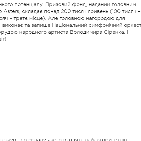
хнього потенціалу. Призовий фонд, наданий головним
sters, складає понад 200 тисяч гривень (100 тисяч –
тисяч – третє місце). Але головною нагородою для
ри виконає та запише Національний симфонічний оркес
д орудою народного артиста Володимира Сіренка. І
іт!
е журі, до складу якого входять найавторитетніші