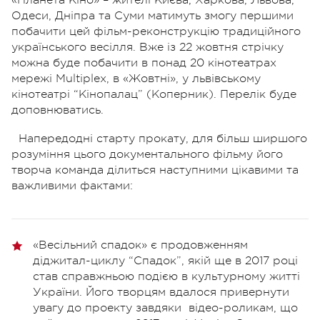
Одеси, Дніпра та Суми матимуть змогу першими
побачити цей фільм-реконструкцію традиційного
українського весілля. Вже із 22 жовтня стрічку
можна буде побачити в понад 20 кінотеатрах
мережі Multiplex, в «Жовтні», у львівському
кінотеатрі “Кінопалац” (Коперник). Перелік буде
доповнюватись.
Напередодні старту прокату, для більш ширшого
розуміння цього документального фільму його
творча команда ділиться наступними цікавими та
важливими фактами:
«Весільний спадок» є продовженням
діджитал-циклу “Спадок”, якій ще в 2017 році
став справжньою подією в культурному житті
України. Його творцям вдалося привернути
увагу до проекту завдяки відео-роликам, що