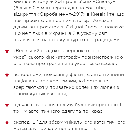
вийшли в тому ж 2017 році. Успіх «Спадку»
(більше 2,5 млн переглядів на YouTube,
відкриття «Євробачення-2017» в Києві) і те, що
цей проект став першим в історії Amazon
діджитал-проектом зі Східної Європи, показує,
що не тільки в Україні, а й в усьому світі
цікавляться нашою культурою та традиціями;
«Весільний спадок» є першою в історії
українського кінематографу повнометражною
стрічкою про традиційне українське весілля;
всі костюми, показані у фільмі, є автентичними
національними костюмами, які ретельно
зберігаються у приватних колекціях людей з
різних куточків країни;
під час створення фільму було використано 1
тонну автентичного одягу та прикрас;
експедиції для збору унікального автентичного
матеріалу тривали понад 6 місяців;