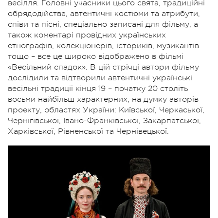
весілля. Головні учасники цього свята, традиційні
обрядодійства, автентичні костюми та атрибути,
співи та пісні, спеціально записані для фільму, а
також коментарі провідних українських
етнографів, колекціонерів, істориків, музикантів
тощо – все це широко відображено в фільмі
«Весільний спадок». В цій стрічці автори фільму
дослідили та відтворили автентичні українські
весільні традиції кінця 19 – початку 20 століть
восьми найбільш характерних, на думку авторів
проекту, областях України: Київської, Черкаської,
Чернігівської, Івано-Франківської, Закарпатської,
Харківської, Рівненської та Чернівецької.