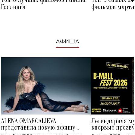
Гослинга
фильмов марта 
посмотреть в к
АФИША
ALENA OMARGALIEVA
Легендарная м
представила новую афишу
впервые прозву
большого концерта во Дворце
Украине: где со