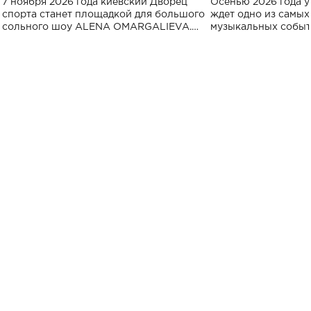
7 ноября 2026 года киевский Дворец
Осенью 2026 года у
спорта
спорта станет площадкой для большого
ждет одно из самы
сольного шоу ALENA OMARGALIEVA.
музыкальных событ
Концерт получил символичное название
«Не пьяная — влюбленная».