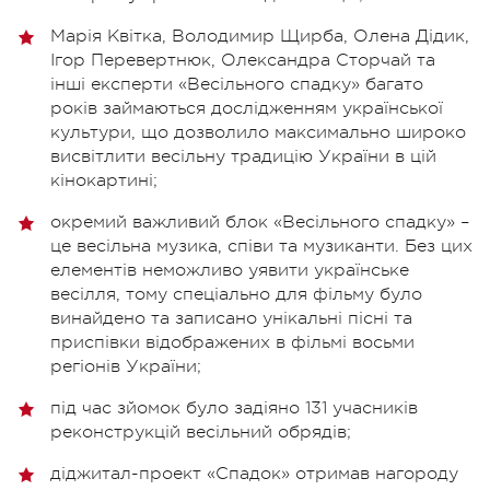
Марія Квітка, Володимир Щирба, Олена Дідик,
Ігор Перевертнюк, Олександра Сторчай та
інші експерти «Весільного спадку» багато
років займаються дослідженням української
культури, що дозволило максимально широко
висвітлити весільну традицію України в цій
кінокартині;
окремий важливий блок «Весільного спадку» –
це весільна музика, співи та музиканти. Без цих
елементів неможливо уявити українське
весілля, тому спеціально для фільму було
винайдено та записано унікальні пісні та
приспівки відображених в фільмі восьми
регіонів України;
під час зйомок було задіяно 131 учасників
реконструкцій весільний обрядів;
діджитал-проект «Спадок» отримав нагороду