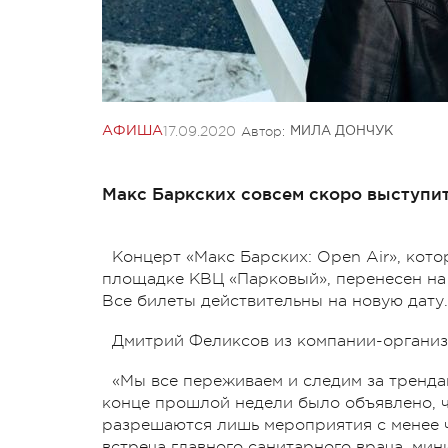
17.09.2020
Автор:
АФИША
МИЛА ДОНЧУК
Макс Баркских совсем скоро выступит
Концерт «Макс Барских: Open Air», кот
площадке КВЦ «Парковый», перенесен на 
Все билеты действительны на новую дату.
Дмитрий Феликсов из компании-организа
«Мы все переживаем и следим за тренда
конце прошлой недели было объявлено, ч
разрешаются лишь мероприятия с менее че
встреча главного санитарного врача, мин