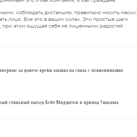
ринимаем это и как компания, и как граждане.
ными: соблюдать дистанцию, правильно носить маски,
ать лицо. Все это в ваших силах. Эти простые шаги
и, при этом ощущая себя не лишенными радостей
впервые за долгое время вышла на связь с поклонниками
новый стильный выход Кейт Миддлтон и принца Уильяма