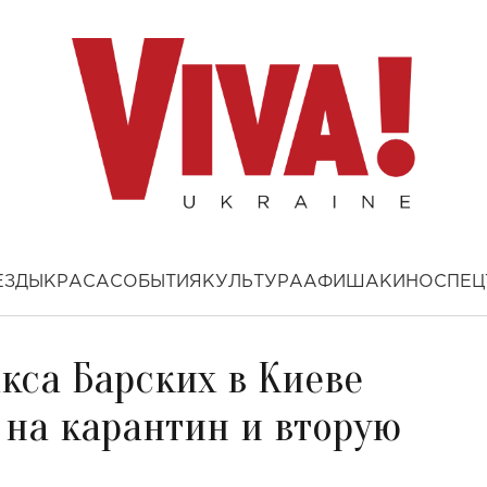
ЕЗДЫ
КРАСА
СОБЫТИЯ
КУЛЬТУРА
АФИША
КИНО
СПЕЦ
кса Барских в Киеве
 на карантин и вторую