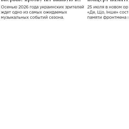
Украине: где состоится концерт
Клименко: более
Осенью 2026 года украинских зрителей
25 июля в новом op
исполнят песн
ждет одно из самых ожидаемых
«Де, Що, Інше» сос
музыкальных событий сезона.
памяти фронтмена
Михаила Клименко. 
особенный музыкал
посвященный артист
стало символом ис
настоящей любви.