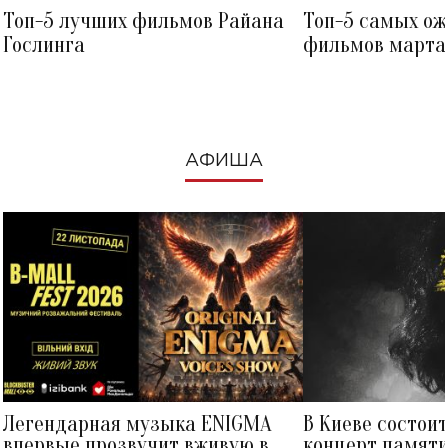
Топ-5 лучших фильмов Райана
Топ-5 самых о
Гослинга
фильмов марта 
посмотреть в к
АФИША
Легендарная музыка ENIGMA
В Киеве состои
впервые прозвучит вживую в
концерт памят