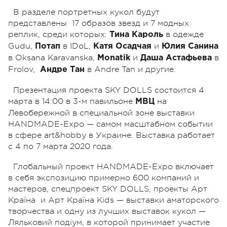
В разделе портретных кукол будут
представлены 17 образов звезд и 7 модных
реплик, среди которых:
в одежде
Тина Кароль
Gudu,
в IDoL,
и
Потап
Катя Осадчая
Юлия Санина
в Oksana Karavanska,
и
в
Monatik
Даша Астафьева
Frolov,
в Andre Tan и другие.
Андре Тан
Презентация проекта SKY DOLLS состоится 4
марта в 14:00 в 3-м павильоне
на
МВЦ
Левобережной в специальной зоне выставки
HANDMADE-Expo — самом масштабном событии
в сфере art&hobby в Украине. Выставка работает
с 4 по 7 марта 2020 года.
Глобальный проект HANDMADE-Expo включает
в себя экспозицию примерно 600 компаний и
мастеров, спецпроект SKY DOLLS, проекты Арт
Країна и Арт Країна Kids — выставки аматорского
творчества и одну из лучших выставок кукол —
Ляльковий подіум, в которой принимает участие