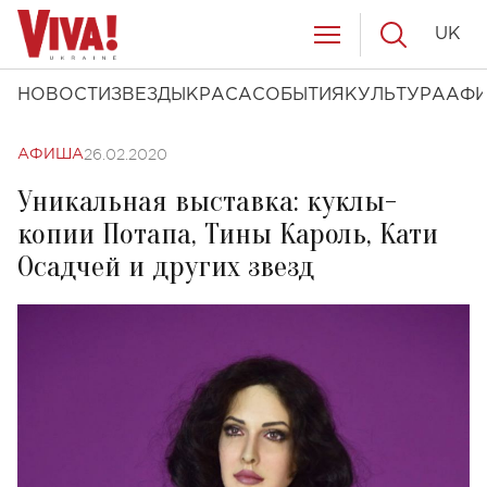
UK
НОВОСТИ
ЗВЕЗДЫ
КРАСА
СОБЫТИЯ
КУЛЬТУРА
АФ
26.02.2020
АФИША
Уникальная выставка: куклы-
копии Потапа, Тины Кароль, Кати
Осадчей и других звезд