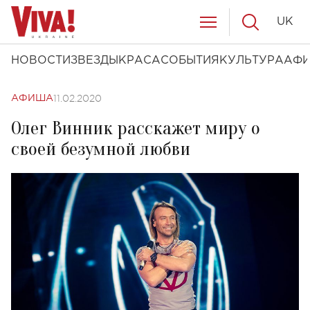
UK
НОВОСТИ
ЗВЕЗДЫ
КРАСА
СОБЫТИЯ
КУЛЬТУРА
АФ
11.02.2020
АФИША
Олег Винник расскажет миру о
своей безумной любви