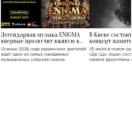
Легендарная музыка ENIGMA
В Киеве состои
впервые прозвучит вживую в
концерт памят
Украине: где состоится концерт
Клименко: более
Осенью 2026 года украинских зрителей
25 июля в новом op
исполнят песн
ждет одно из самых ожидаемых
«Де, Що, Інше» сос
музыкальных событий сезона.
памяти фронтмена
Михаила Клименко. 
особенный музыкал
посвященный артист
стало символом ис
настоящей любви.