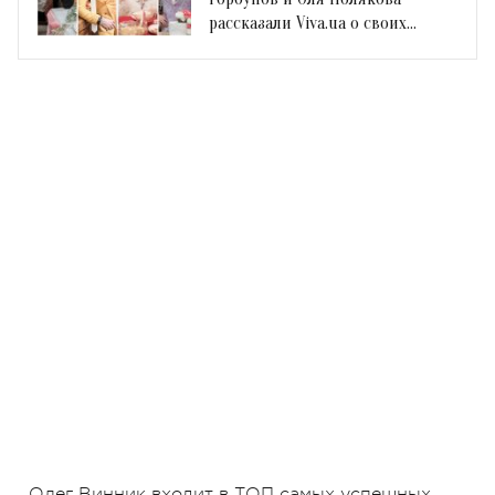
рассказали Viva.ua о своих
свадьбах
Олег Винник входит в ТОП самых успешных