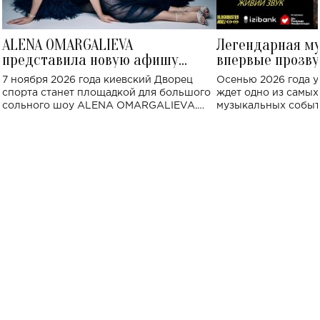
ALENA OMARGALIEVA
Легендарная м
представила новую афишу
впервые прозву
большого концерта во Дворце
Украине: где со
7 ноября 2026 года киевский Дворец
Осенью 2026 года у
спорта
спорта станет площадкой для большого
ждет одно из самы
сольного шоу ALENA OMARGALIEVA.
музыкальных событ
Концерт получил символичное название
«Не пьяная — влюбленная».