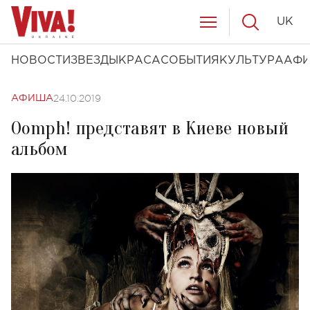
UK
НОВОСТИ
ЗВЕЗДЫ
КРАСА
СОБЫТИЯ
КУЛЬТУРА
АФ
24.10.2019
АФИША
Oomph! представят в Киеве новый
альбом