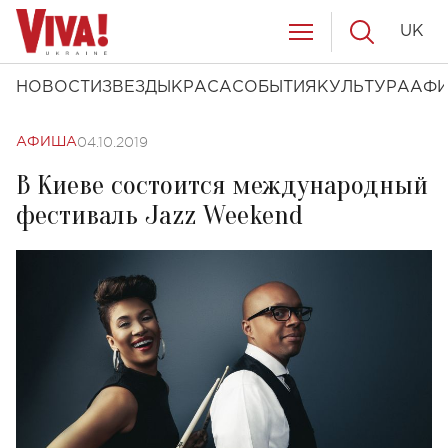
UK
НОВОСТИ
ЗВЕЗДЫ
КРАСА
СОБЫТИЯ
КУЛЬТУРА
АФ
04.10.2019
АФИША
В Киеве состоится международный
фестиваль Jazz Weekend