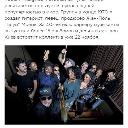
десятилетия пользуется сумасшедшей
популярностью в мире. Группу в конце 1970-х
создал гитарист, певец, продюсер Жан-Поль
"Блуи" Моник. За 40-летнюю карьеру музыканты
выпустили более 15 альбомов и десятки синглов.
Киев встретит коллектив уже 22 ноября.