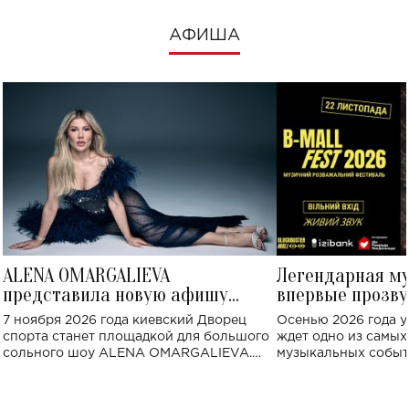
АФИША
ALENA OMARGALIEVA
Легендарная м
представила новую афишу
впервые прозву
большого концерта во Дворце
Украине: где со
7 ноября 2026 года киевский Дворец
Осенью 2026 года у
спорта
спорта станет площадкой для большого
ждет одно из самы
сольного шоу ALENA OMARGALIEVA.
музыкальных событ
Концерт получил символичное название
«Не пьяная — влюбленная».