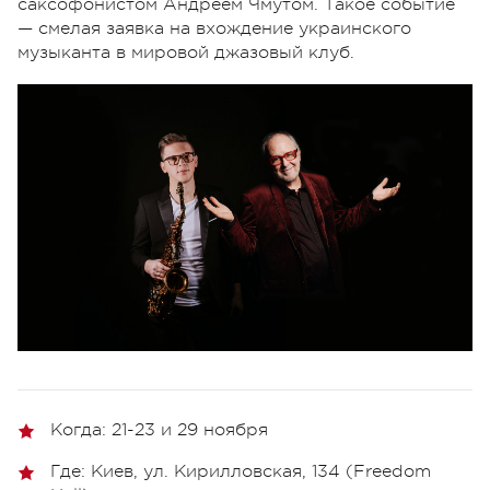
саксофонистом Андреем Чмутом. Такое событие
— смелая заявка на вхождение украинского
музыканта в мировой джазовый клуб.
Когда: 21-23 и 29 ноября
Где: Киев, ул. Кирилловская, 134 (Freedom