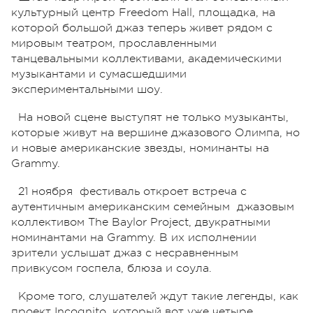
культурный центр Freedom Hall, площадка, на
которой большой джаз теперь живет рядом с
мировым театром, прославленными
танцевальными коллективами, академическими
музыкантами и сумасшедшими
экспериментальными шоу.
На новой сцене выступят не только музыканты,
которые живут на вершине джазового Олимпа, но
и новые американские звезды, номинанты на
Grammy.
21 ноября фестиваль откроет встреча с
аутентичным американским семейным джазовым
коллективом The Baylor Project, двукратными
номинантами на Grammy. В их исполнении
зрители услышат джаз с несравненным
привкусом госпела, блюза и соула.
Кроме того, слушателей ждут такие легенды, как
проект Incognito, который вот уже четыре