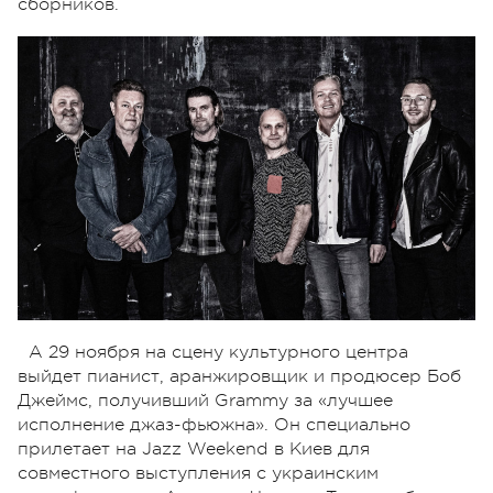
сборников.
А 29 ноября на сцену культурного центра
выйдет пианист, аранжировщик и продюсер Боб
Джеймс, получивший Grammy за «лучшее
исполнение джаз-фьюжна». Он специально
прилетает на Jazz Weekend в Киев для
совместного выступления с украинским