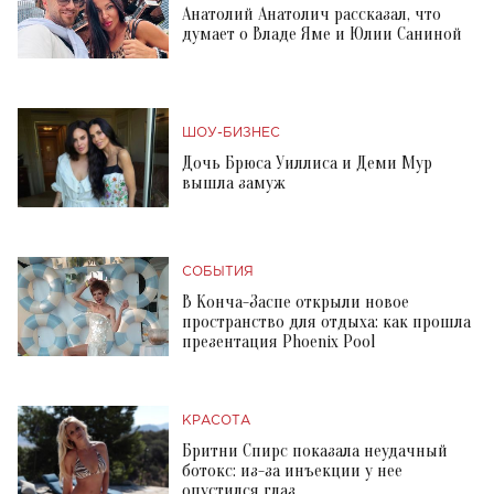
Анатолий Анатолич рассказал, что
думает о Владе Яме и Юлии Саниной
ШОУ-БИЗНЕС
Дочь Брюса Уиллиса и Деми Мур
вышла замуж
СОБЫТИЯ
В Конча-Заспе открыли новое
пространство для отдыха: как прошла
презентация Phoenix Pool
КРАСОТА
Бритни Спирс показала неудачный
ботокс: из-за инъекции у нее
опустился глаз