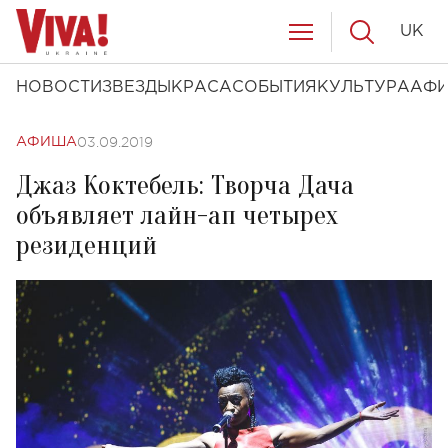
UK
НОВОСТИ
ЗВЕЗДЫ
КРАСА
СОБЫТИЯ
КУЛЬТУРА
АФ
03.09.2019
АФИША
Джаз Коктебель: Творча Дача
объявляет лайн-ап четырех
резиденций