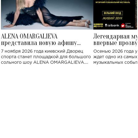
ALENA OMARGALIEVA
Легендарная м
представила новую афишу
впервые прозву
большого концерта во Дворце
Украине: где со
7 ноября 2026 года киевский Дворец
Осенью 2026 года у
спорта
спорта станет площадкой для большого
ждет одно из самы
сольного шоу ALENA OMARGALIEVA.
музыкальных событ
Концерт получил символичное название
«Не пьяная — влюбленная».