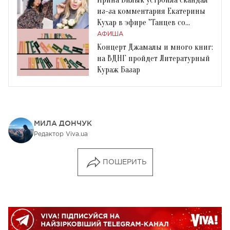
из-за комментария Екатерины
Кухар в эфире "Танцев со
звездами"
АФИША
Концерт Джамалы и много книг:
на ВДНГ пройдет Литературный
Кураж Базар
МИЛА ДОНЧУК
Редактор Viva.ua
ПОШЕРИТЬ