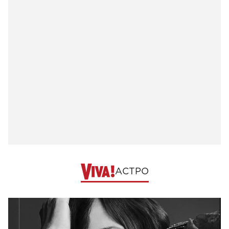
АСТРО