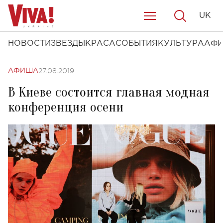
UK
НОВОСТИ
ЗВЕЗДЫ
КРАСА
СОБЫТИЯ
КУЛЬТУРА
АФ
27.08.2019
АФИША
В Киеве состоится главная модная
конференция осени