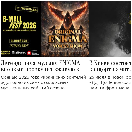
Легендарная музыка ENIGMA
В Киеве состои
впервые прозвучит вживую в
концерт памят
Украине: где состоится концерт
Клименко: более
Осенью 2026 года украинских зрителей
25 июля в новом op
исполнят песн
ждет одно из самых ожидаемых
«Де, Що, Інше» сос
музыкальных событий сезона.
памяти фронтмена
Михаила Клименко. 
особенный музыкал
посвященный артист
стало символом ис
настоящей любви.