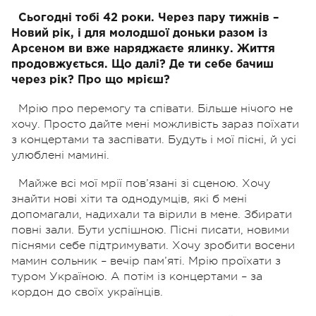
Сьогодні тобі 42 роки. Через пару тижнів –
Новий рік, і для молодшої доньки разом із
Арсеном ви вже наряджаєте ялинку. Життя
продовжується. Що далі? Де ти себе бачиш
через рік? Про що мрієш?
Мрію про перемогу та співати. Більше нічого не
хочу. Просто дайте мені можливість зараз поїхати
з концертами та заспівати. Будуть і мої пісні, й усі
улюблені мамині.
Майже всі мої мрії пов’язані зі сценою. Хочу
знайти нові хіти та однодумців, які б мені
допомагали, надихали та вірили в мене. Збирати
повні зали. Бути успішною. Пісні писати, новими
піснями себе підтримувати. Хочу зробити восени
мамин сольник – вечір пам’яті. Мрію проїхати з
туром Україною. А потім із концертами – за
кордон до своїх українців.