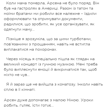
Коли мама померла, Арсена не було поряд. Він
був на гастролях в Америці. Разом із татом та
моїми братами ми робили все належне – їздили
оформлювати та отримувати документи,
радилися, що зробити, як усе організувати, як
одягнути маму…
Пізніше я зрозуміла, що за цими турботами,
пов’язаними з прощанням, навіть не встигла
виплакатися на похоронах.
Через місяць я спеціально пішла як глядач на
великий концерт із гучною музикою. Мені треба
було виплеснути емоції й викричатися так, щоб
ніхто не чув…
Я й зараз ще не вийшла з коматозу. Інколи навіть
сплю в її кімнаті.
Арсен дуже допомагає з малою Ніною. Уроки
робить, гуляє, їсти готує…