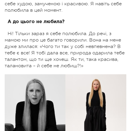
себе худою, замученою і красивою. Я навіть себе
полюбила в цей момент.
А до цього не любила?
Ні! Тільки зараз я себе полюбила. До речі, з
мамою ми про це багато говорили. Вона на мене
дуже злилася: «Чого ти так у собі невпевнена? В
тебе є все! Я тобі дала все, природа одарила тебе
талантом, що ти ще хочеш. Як ти, така красива,
талановита – й себе не любиш?!»