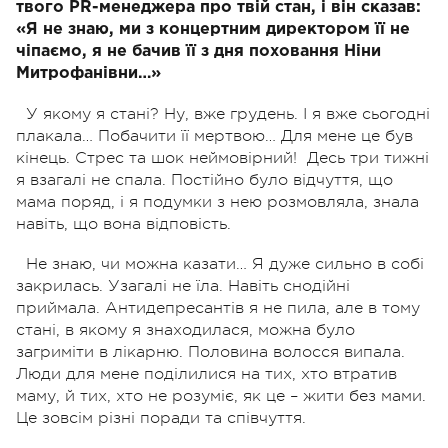
твого PR-менеджера про твій стан, і він сказав:
«Я не знаю, ми з концертним директором її не
чіпаємо, я не бачив її з дня поховання Ніни
Митрофанівни…»
У якому я стані? Ну, вже грудень. І я вже сьогодні
плакала…
Побачити її мертвою… Для мене це був
кінець. Стрес та шок неймовірний!
Десь три тижні
я взагалі не спала. Постійно було відчуття, що
мама поряд, і я подумки з нею розмовляла, знала
навіть, що вона відповість.
Не знаю, чи можна казати… Я дуже сильно в собі
закрилась. Узагалі не їла. Навіть снодійні
приймала. Антидепресантів я не пила, але в тому
стані, в якому я знаходилася, можна було
загриміти в лікарню. Половина волосся випала.
Люди для мене поділилися на тих, хто втратив
маму, й тих, хто не розуміє, як це – жити без мами.
Це зовсім різні поради та співчуття.