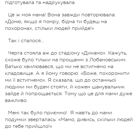
підготувала та надрукувала.
Це ж моя мама! Вона завжди повторювала:
«Доню, якщо я помру, бідна ти будеш на
похоронах, стільки людей прийде!»
Так і сталося…
Черга стояла аж до стадіону «Динамо». Кажуть,
схоже було тільки на прощанні з Лобановським.
Батько хвилювався, що ми не встигнемо на
кладовище. А я йому говорю: «Боже, похоронити
ми її встигнемо». Я сказала, що до останньої
людини ми будем стояти, й кожен шанувальник
зайде й попрощається. Тому що це для мами дуже
важливо.
Мені так було приємно!
Я навіть до мами
подумки зверталась: «Мамо, дивись, скільки людей
до тебе прийшло!»