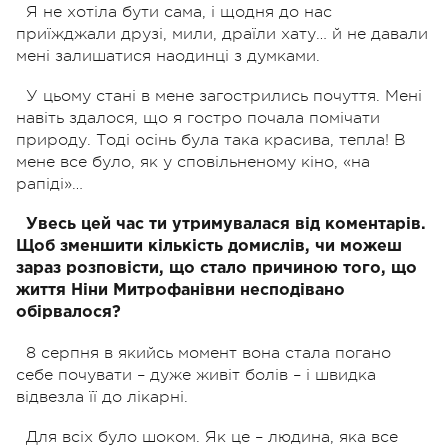
Я не хотіла бути сама, і щодня до нас
приїжджали друзі, мили, драїли хату… й не давали
мені залишатися наодинці з думками.
У цьому стані в мене загострились почуття. Мені
навіть здалося, що я гостро почала помічати
природу. Тоді осінь була така красива, тепла! В
мене все було, як у сповільненому кіно, «на
рапіді»…
Увесь цей час ти
утримувалася від коментарів.
Щоб зменшити кількість домислів, чи можеш
зараз розповісти, що стало причиною того, що
життя Ніни Митрофанівни несподівано
обірвалося?
8 серпня в якийсь момент вона стала погано
себе почувати – дуже живіт болів – і швидка
відвезла її до лікарні.
Для всіх було шоком. Як це – людина, яка все