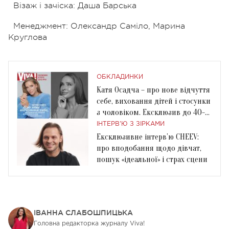
Візаж і зачіска: Даша Барська
Менеджмент: Олександр Саміло, Марина
Круглова
ОБКЛАДИНКИ
Катя Осадча – про нове відчуття
себе, виховання дітей і стосунки
з чоловіком. Ексклюзив до 40-
річчя
ІНТЕРВ'Ю З ЗІРКАМИ
Ексклюзивне інтерв’ю CHEEV:
про вподобання щодо дівчат,
пошук «ідеальної» і страх сцени
ІВАННА СЛАБОШПИЦЬКА
Головна редакторка журналу Viva!