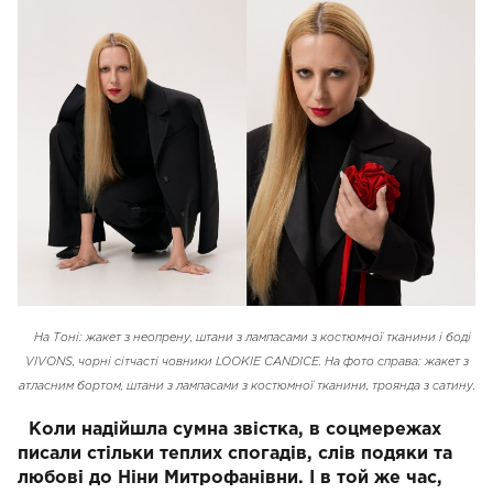
На Тоні: жакет
з неопрену
, штани
з лампасами з костюмної тканини
і боді
VIVONS, чорні сітчасті човники LOOKIE
CANDICE
. На фото справа:
жакет з
атласним бортом, штани з лампасами з костюмної тканини, троянда з сатину.
Коли надійшла сумна звістка, в соцмережах
писали стільки теплих спогадів, слів подяки та
любові до Ніни Митрофанівни. І в той же час,