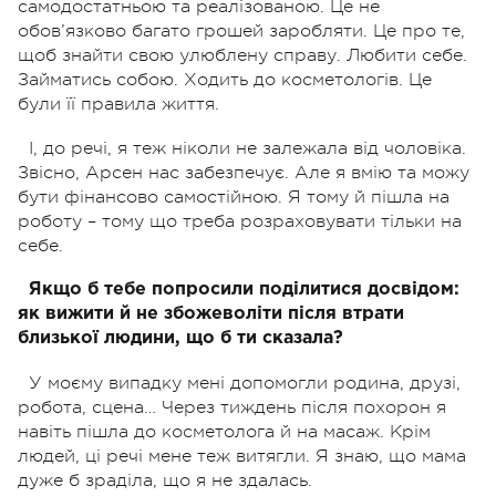
самодостатньою та реалізованою. Це не
обов’язково багато грошей заробляти. Це про те,
щоб знайти свою улюблену справу. Любити себе.
Займатись собою. Ходить до косметологів. Це
були її правила життя.
І, до речі, я теж ніколи не залежала від чоловіка.
Звісно, Арсен нас забезпечує. Але я вмію та можу
бути фінансово самостійною. Я тому й пішла на
роботу – тому що треба розраховувати тільки на
себе.
Якщо б тебе попросили поділитися досвідом:
як вижити й не збожеволіти після втрати
близької людини, що б ти сказала?
У моєму випадку мені допомогли родина, друзі,
робота, сцена… Через тиждень після похорон я
навіть пішла до косметолога й на масаж. Крім
людей, ці речі мене теж витягли. Я знаю, що мама
дуже б зраділа, що я не здалась.