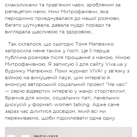
смаколиками та трав'яним чаєм, зробленим за
репецетом мами, Ніни Митрофанівни, яка
періодично приєднувалася до нашої розмови,
багато шуткувала, давала мудрі поради та
виглядала щасливою та здоровою…
Так склалося, що сьогодні Тоня Матвієнко
запросила мене також у гості. Це її перша
публічна розмова
після прощання з мамою, Ніною
Митрофанівною. Я записую її для сайту Viva.ua
у
будинку Матвієнко. Поки журнал VIVA! у зв'язку з
війною на вимушеній паузі, цим інтерв'ю я
анонсую авторський соціальний проект "На часі"
— серію відвертих інтерв'ю у жанрі сторітеллінг,
бранчів для жінок, соціальних паті, панельних
дискусій у форматі women talking. Адже саме
зараз час ділитися досвідом, який всі ми
переживаємо, щоби підсилювати одна одну.