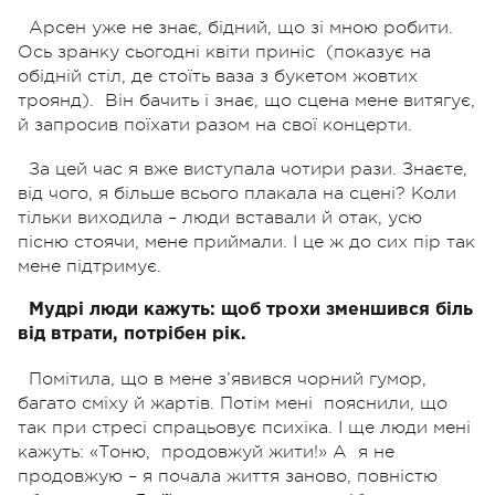
Арсен уже не знає, бідний, що зі мною робити.
Ось зранку сьогодні квіти приніс
(показує на
обідній стіл, де стоїть ваза з букетом жовтих
троянд).
Він бачить і знає, що сцена мене витягує,
й запросив поїхати разом на свої концерти.
За цей час я вже виступала чотири рази. Знаєте,
від чого, я більше всього плакала на сцені? Коли
тільки виходила – люди вставали й отак, усю
пісню стоячи, мене приймали. І це ж до сих пір так
мене підтримує.
Мудрі люди кажуть: щоб трохи зменшився біль
від втрати, потрібен рік.
Помітила, що в мене з’явився чорний гумор,
багато сміху й жартів. Потім мені
пояснили, що
так при стресі спрацьовує психіка. І ще люди мені
кажуть: «Тоню,
продовжуй жити!» А
я не
продовжую – я почала життя заново, повністю