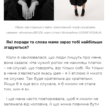
Образ: міді-спідниця з тафти, трикотажний гольф з розрізами,
сережки
«Колоски» BEVZA, чорні сітчасті ботильйони LOOKIE ROSALIA.
Які поради та слова мами зараз тобі найбільше
згадуються?
Коли я хвилювалася, що люди пишуть про мене,
вона казала: «На чужий роток не накинеш платок
– не слухай, що говорять, вір тільки собі. Як тільки
в мене з’являється якась ідея – я її втілюю й нікого
не слухаю. Так буде крапелька до крапельки.
Якщо б я оце всіх слухала, я б ніколи не стала
тим, ким я є».
І ще мама часто повторювала, щоб я ніколи не
залежала від чоловіка, й що жінка повинна бути