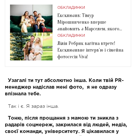
ОБКЛАДИНКИ
Ексклюзив: Тімур
Мірошниченко вперше
знайомить з Марселем, якого
всиновив під час війни
ОБКЛАДИНКИ
Лілія Ребрик вагітна втретє!
Ексклюзивне інтерв’ю і сімейна
фотосесія Viva!
Узагалі ти тут абсолютно інша. Коли твій PR-
менеджер надіслав мені фото,
я не одразу
впізнала тебе.
Так і є. Я зараз інша.
Тоню, після прощання з мамою ти зникла з
радарів соцмереж, закрилася від людей, медіа,
своєї команди, університету. Я цікавилася у