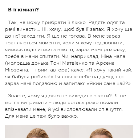
В її кімнаті?
Так, не можу прибрати її ліжко. Радять одяг та
речі винести… Ні, хочу, щоб був її запах. Я хочу ще
до неї заходити. Я ще не готова. В мене зараз
трапляються моменти, коли я хочу подзвонити,
чимось поділитися з нею: о, зараз мамі розкажу,
треба в мами спитати. Чи, наприклад, Ніна мала
(молодша донька Тоні Матвієнко та Арсена
Мірзояна. - прим. автора) каже: «Я хочу такий чай,
як бабуся робила!» І я ловлю себе на думці, що
зараз мамі подзвоню й запитаю: «Який саме чай?»
Знаєте, чому я довго не виходила з хати?
Я не
могла витримати – люди чогось різко почали
впізнавати мене, й усі висловлювали співчуття.
Для мене це теж було важко.