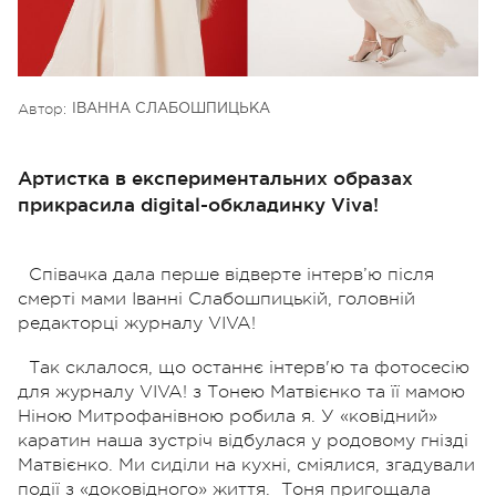
Автор:
ІВАННА СЛАБОШПИЦЬКА
Артистка в експериментальних образах
прикрасила digital-обкладинку Viva!
Співачка дала перше відверте інтерв’ю після
смерті мами Іванні Слабошпицькій, головній
редакторці журналу VIVA!
Так склалося, що останнє інтерв'ю та фотосесію
для журналу VIVA!
з Тонею Матвієнко та її мамою
Ніною Митрофанівною робила я. У «ковідний»
каратин наша зустріч відбулася у родовому гнізді
Матвієнко. Ми сиділи на кухні, сміялися, згадували
події з «доковідного» життя.
Тоня пригощала