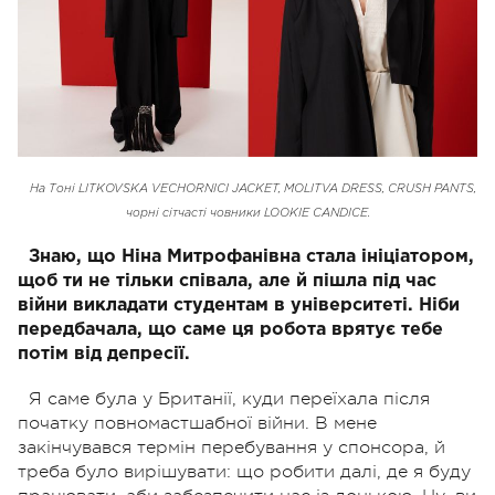
На Тоні LITKOVSKA VECHORNICI JACKET, MOLITVA DRESS, CRUSH PANTS,
чорні сітчасті човники LOOKIE CANDICE.
Знаю, що Ніна Митрофанівна стала ініціатором,
щоб ти не тільки співала, але й пішла під час
війни викладати студентам в університеті. Ніби
передбачала, що саме ця робота врятує тебе
потім від депресії.
Я саме була у Британії, куди переїхала після
початку повномастшабної війни. В мене
закінчувався термін перебування у спонсора, й
треба було вирішувати: що робити далі, де я буду