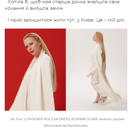
Хотіла б, щоб моя старша дочка знайшла своє
кохання й вийшла заміж.
І мрію залишитися жити тут, у Києві. Це – мій дім.
На Тоні: LITKOVSKA MOLITVA DRESS, RUSHNIK SCARF, молочні шкіряні
босоніжки Isa Kachorovska.