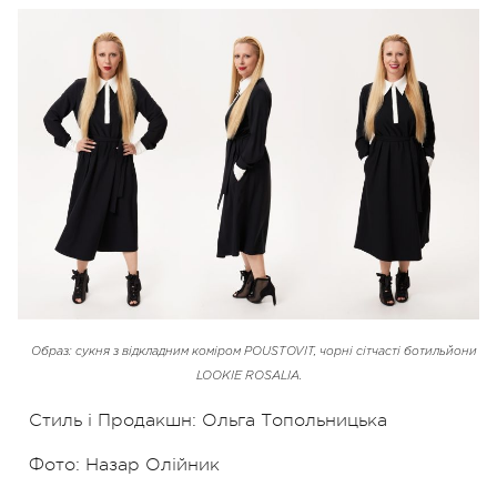
Образ: сукня з відкладним коміром POUSTOVIT, чорні сітчасті ботильйони
LOOKIE ROSALIA.
Стиль і Продакшн: Ольга Топольницька
Фото: Назар Олійник