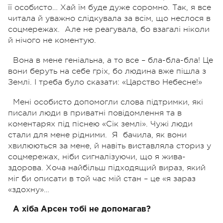
її особисто… Хай їм буде дуже соромно. Так, я все
читала й уважно слідкувала за всім, що неслося в
соцмережах.
Але не реагувала, бо взагалі ніколи
й нічого не коментую.
Вона в мене геніальна, а то все – бла-бла-бла!
Це
вони беруть на себе гріх, бо людина вже пішла з
Землі. І треба було сказати: «Царство Небесне!»
Мені особисто допомогли слова підтримки, які
писали люди в приватні повідомлення та в
коментарях під піснею «Сік землі». Чужі люди
стали для мене рідними.
Я
бачила, як вони
хвилюються за мене, й навіть виставляла сториз у
соцмережах, ніби сигналізуючи, що я жива-
здорова. Хоча найбільш підходящий вираз, який
міг би описати в той час мій стан – це «я зараз
«здохну»…
А хіба Арсен тобі не допомагав?