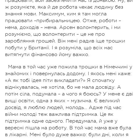
працювати, аби забезпечити нас із донькою. Ну, ви
ж розумієте, яка й де робота чекає людину без
знання мови. Максимум, ким я там могла
працювати –прибиральницею. Отже, роботи –
нема, доходів – нема. Арсен волонтерить, і ми
розуміємо, що волонтерити – це не про
заробляння грошей. Він мені радив іще трошки
побути у Британії. І я розуміла, що всіх нас
витягнути фінансово йому важко.
Мама в той час уже пожила трошки в Німеччині у
знайомих і повернулась додому. І якось мені каже:
«А як тобі ідея піти викладати?» Я спочатку
віднікувалась, не хотіла, бо не мала досвіду. А
потім сіла, подумала – а чого я боюсь? У мене є дві
вищі освіти, одна з яких – музична. Є великий
досвід, я люблю людей, молодь… Адже під час
війни молоді теж важлива підтримка. Це як
підтримка одне одного. Передумала, й уже у
вересні пішла на роботу. В той час мама вже була
в лікарні. Мені було дуже важко: були дні, коли я