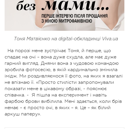
Тоня Матвієнко на digital-обкладинці Viva.ua
На порозі мене зустрічає Тоня, й перше, що
спадає на очі – вона дуже схудла, але має дуже
гарний вигляд.
Днями вона з чудовою командою
зробила фотосесію, в якій кардинально змінила
імідж. Ми роздивляємося її фото, на яких я взагалі
не впізнаю її. «Просто стилісти запропонували
показати мене в цікавому образі, - пояснює
співачка. -
Я пішла на експеримент і навіть
фарбою брови вибілила. Мені здається, коли брів
немає – є просто очі, в яких – я. Це – як білий
аркуш паперу».