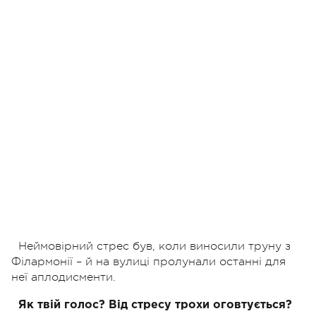
Неймовірний стрес був, коли виносили труну з
Філармонії – й на вулиці пролунали останні для
неї аплодисменти.
Як твій голос? Від стресу трохи оговтується?