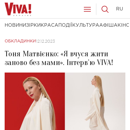
RU
НОВИНИ
ЗІРКИ
КРАСА
ПОДІЇ
КУЛЬТУРА
АФІША
КІНО
12.12.2023
ОБКЛАДИНКИ
Тоня Матвієнко: «Я вчуся жити
заново без мами». Інтерв’ю VIVA!