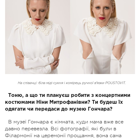
На співачці: біла міді-сукня і комірець ручної вʼязки POUSTOVIT.
Тоню, а що ти плануєш робити з концертними
костюмами Ніни Митрофанівни? Ти будеш їх
одягати чи передаси до музею Гончара?
В музеї Гончара є кімната, куди мама вже все
давно перевезла. Всі фотографії, які були в
Філармонії на церемонії прощання, вона сама