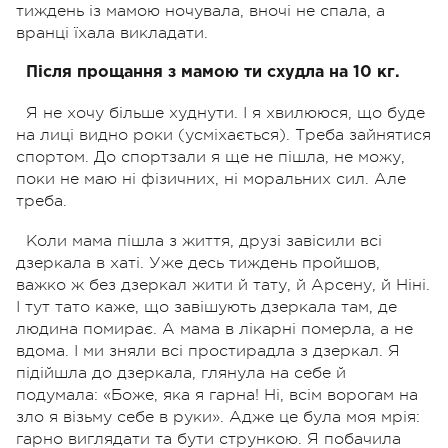
тиждень із мамою ночувала, вночі не спала, а
вранці їхала викладати.
Після прощання з мамою ти схудла на 10 кг.
Я не хочу більше худнути. І я хвилююся, що буде
на лиці видно роки (усміхається). Треба зайнятися
спортом. До спортзали я ще не пішла, не можу,
поки не маю ні фізичних, ні моральних сил. Але
треба.
Коли мама пішла з життя, друзі завісили всі
дзеркала в хаті. Уже десь тиждень пройшов,
важко ж без дзеркал жити й тату, й Арсену, й Ніні.
І тут тато каже, що завішують дзеркала там, де
людина помирає. А мама в лікарні померла, а не
вдома. І ми зняли всі простирадла з дзеркал. Я
підійшла до дзеркала, глянула на себе й
подумала: «Боже, яка я гарна! Ні, всім ворогам на
зло я візьму себе в руки». Адже це була моя мрія:
гарно виглядати та бути стрункою. Я побачила