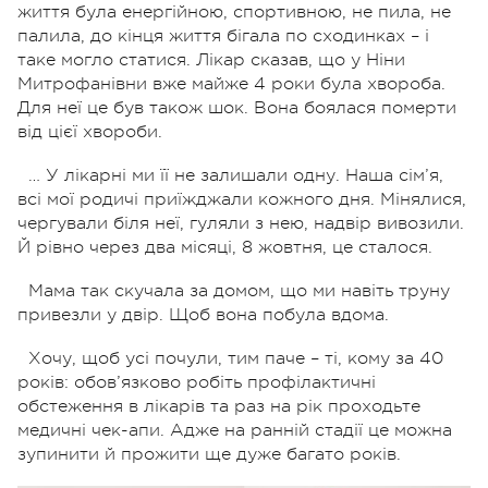
життя була енергійною, спортивною, не пила, не
палила, до кінця життя бігала по сходинках – і
таке могло статися. Лікар сказав, що у Ніни
Митрофанівни вже майже 4 роки була хвороба.
Для неї це був також шок. Вона боялася померти
від цієї хвороби.
… У лікарні ми її не залишали одну. Наша сім’я,
всі мої родичі приїжджали кожного дня. Мінялися,
чергували біля неї, гуляли з нею, надвір вивозили.
Й рівно через два місяці, 8 жовтня, це сталося.
Мама так скучала за домом, що ми навіть труну
привезли у двір. Щоб вона побула вдома.
Хочу, щоб усі почули, тим паче – ті, кому за 40
років: обов’язково робіть профілактичні
обстеження в лікарів та раз на рік проходьте
медичні чек-апи. Адже на ранній стадії це можна
зупинити й прожити ще дуже багато років.