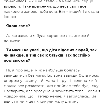
обнулилася. Як її не стало – в мене ніби серце
вирвали. Таке враження, що весь світ і все
навколо я заново побачила. Він – інший. І я стала
іншою.
Якою саме?
Адже завжди я була хорошою дівчинкою й
донькою.
Ти маєш на увазі, що діти відомих людей, так
чи інакше, в тіні своїх батьків, і їх постійно
порівнюють?
Ні, я про інше. Я ж найбільше боялась
залишитися без мами. Бо вона завжди була моєю
опорою у всьому – й
мама, і друг, і людина, якій
можна все розказати, яка приймає тебе будь-яку.
Насварить, але зрозуміє й захистить тебе. І коли я
усвідомила, що її тепер немає, я затряслась… За
відчуттями – це як кинули малу дитину.