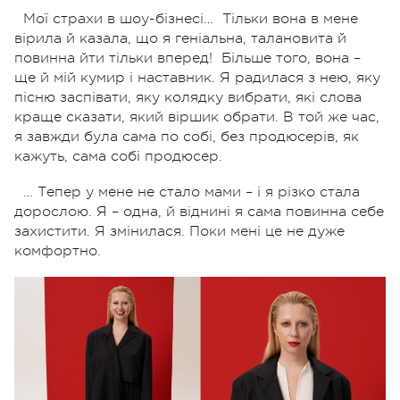
Мої страхи в шоу-бізнесі…
Тільки вона в мене
вірила й казала, що я геніальна, талановита й
повинна йти тільки вперед!
Більше того, вона –
ще й мій кумир і наставник. Я радилася з нею, яку
пісню заспівати, яку колядку вибрати, які слова
краще сказати, який віршик обрати. В той же час,
я завжди була сама по собі, без продюсерів, як
кажуть, сама собі продюсер.
… Тепер у мене не стало мами – і я різко стала
дорослою. Я – одна, й віднині я сама повинна себе
захистити. Я змінилася. Поки мені це не дуже
комфортно.