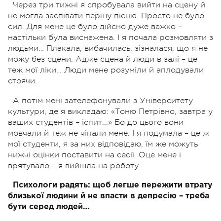
Через три тижні я спробувала вийти на сцену й
не могла заспівати першу пісню. Просто не було
сил. Для мене це було дійсно дуже важко –
настільки була виснажена. І я почала розмовляти з
людьми… Плакала, вибачилась, зізналася, що я не
можу без сцени. Адже сцена й люди в залі – це
теж мої ліки… Люди мене розуміли й аплодували
стоячи.
А потім мені зателефонували з Університету
культури, де я викладаю: «Тоню Петрівно, завтра у
ваших студентів – іспит...» Бо до цього вони
мовчали й теж не чіпали мене. І я подумала – це ж
мої студенти, я за них відповідаю, їм же можуть
нижчі оцінки поставити на сесії. Оце мене і
врятувало – я вийшла на роботу.
Психологи радять: щоб легше пережити втрату
близької людини й не впасти в депресію – треба
бути серед людей…