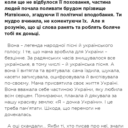
коли ще не відбулося її поховання, частина
людей почала поливати брудом прізвище
Матвієнко, згадуючи її політичні вподобання. Ти
мудро вчинила, не коментуючи їх.
Але я
розумію, що ці слова ранять та роблять боляче
тобі як доньці.
Вона – легенда народної пісні й українського
голосу. І те, що мама зробила для України –
безцінне. За радянських часів знищувалося все
українське, в тому числі – й українська пісня. А
вона її витягла та врятувала: сама їздила, шукала,
касети записувала, оцифровувала й виспівувала
по-своєму. Мама присвятила своє життя Україні.
Вона вважала себе частиною України, яку любила
всім серцем. Помираючи, плакала й дякувала за
нашу красиву землю: «Я – дочка України». І це
треба пам’ятати. Шкода, що перемоги не
дочекалась.
А оці скандали... Якби ті, хто писав про неї, знали