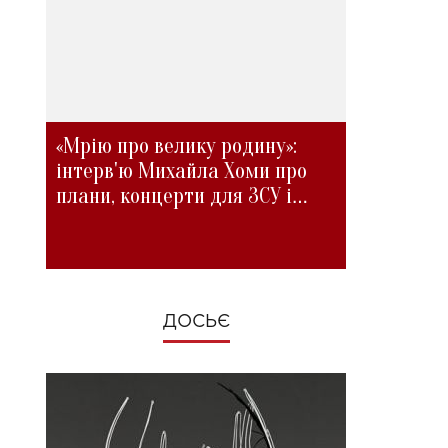
«Мрію про велику родину»:
інтерв'ю Михайла Хоми про
плани, концерти для ЗСУ і
зміни під час війни
ДОСЬЄ