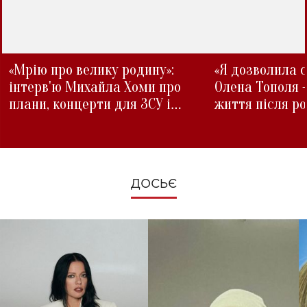
«Мрію про велику родину»:
«Я дозволила с
інтерв'ю Михайла Хоми про
Олена Тополя 
плани, концерти для ЗСУ і
життя після р
зміни під час війни
ДОСЬЄ