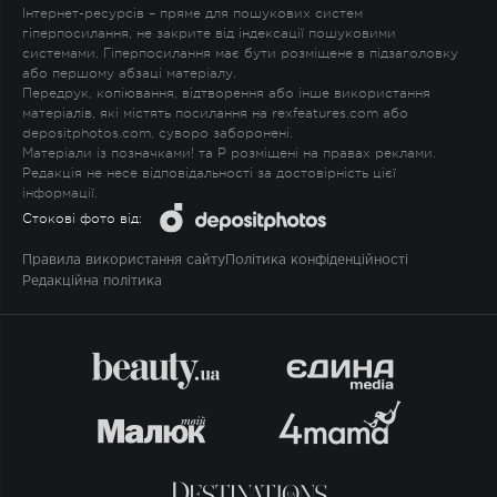
Інтернет-ресурсів – пряме для пошукових систем
гіперпосилання, не закрите від індексації пошуковими
системами. Гіперпосилання має бути розміщене в підзаголовку
або першому абзаці матеріалу.
Передрук, копіювання, відтворення або інше використання
матеріалів, які містять посилання на rexfeatures.com або
depositphotos.com, суворо заборонені.
Матеріали із позначками
!
та
P
розміщені на правах реклами.
Редакція не несе відповідальності за достовірність цієї
інформації.
Стокові фото від:
Правила використання сайту
Політика конфіденційності
Редакційна політика