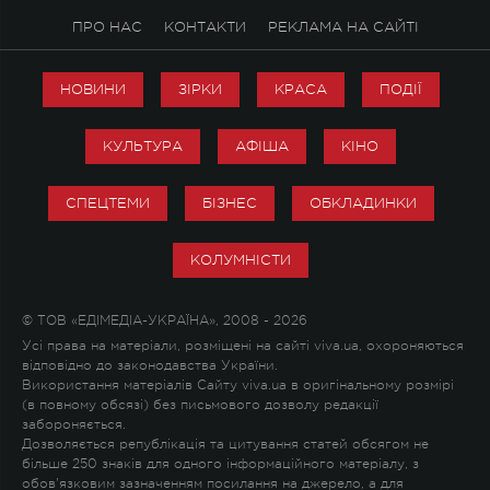
ПРО НАС
КОНТАКТИ
РЕКЛАМА НА САЙТІ
НОВИНИ
ЗІРКИ
КРАСА
ПОДІЇ
КУЛЬТУРА
АФІША
КІНО
СПЕЦТЕМИ
БІЗНЕС
ОБКЛАДИНКИ
КОЛУМНІСТИ
© ТОВ «ЕДІМЕДІА-УКРАЇНА», 2008 - 2026
Усі права на матеріали, розміщені на сайті viva.ua, охороняються
відповідно до законодавства України.
Використання матеріалів Сайту viva.ua в оригінальному розмірі
(в повному обсязі) без письмового дозволу редакції
забороняється.
Дозволяється републікація та цитування статей обсягом не
більше 250 знаків для одного інформаційного матеріалу, з
обов'язковим зазначенням посилання на джерело, а для