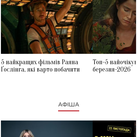
5 найкращих фільмів Раяна
Топ-5 найочіку
Ґослінга, які варто побачити
березня-2026
АФІША