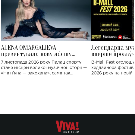
ALENA OMARGALIEVA
Легендарна му
презентувала нову афішу
вперше прозвуч
великого концерту в Палаці
Україні: де від
7 листопада 2026 року Палац спорту
B-Mall Fest оголош
спорту
стане місцем великої музичної історії —
хедлайнера фестива
«Не пʼяна — закохана», саме так
2026 року на новій т
символічно названо майбутній концерт
stage відбудеться у
ALENA OMARGALIEVA.
ENIGMA VOICES' OR