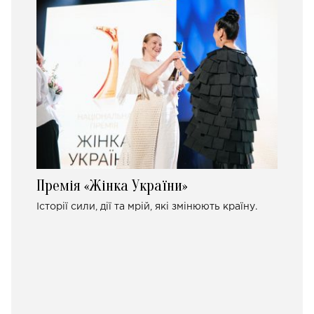
Премія «Жінка України»
Історії сили, дії та мрій, які змінюють країну.