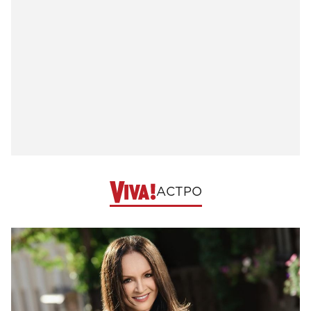
АСТРО