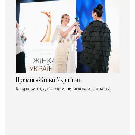
Премія «Жінка України»
Історії сили, дії та мрій, які змінюють країну.