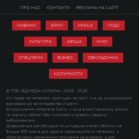
ПРО НАС
КОНТАКТИ
РЕКЛАМА НА САЙТІ
НОВИНИ
ЗІРКИ
КРАСА
ПОДІЇ
КУЛЬТУРА
АФІША
КІНО
СПЕЦТЕМИ
БІЗНЕС
ОБКЛАДИНКИ
КОЛУМНІСТИ
© ТОВ «ЕДІМЕДІА-УКРАЇНА», 2008 - 2026
Усі права на матеріали, розміщені на сайті viva.ua, охороняються
відповідно до законодавства України.
Використання матеріалів Сайту viva.ua в оригінальному розмірі
(в повному обсязі) без письмового дозволу редакції
забороняється.
Дозволяється републікація та цитування статей обсягом не
більше 250 знаків для одного інформаційного матеріалу, з
обов'язковим зазначенням посилання на джерело, а для