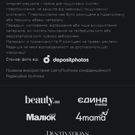
Інтернет-ресурсів – пряме для пошукових систем
гіперпосилання, не закрите від індексації пошуковими
системами. Гіперпосилання має бути розміщене в підзаголовку
або першому абзаці матеріалу.
Передрук, копіювання, відтворення або інше використання
матеріалів, які містять посилання на rexfeatures.com або
depositphotos.com, суворо заборонені.
Матеріали із позначками
!
та
P
розміщені на правах реклами.
Редакція не несе відповідальності за достовірність цієї
інформації.
Стокові фото від:
Правила використання сайту
Політика конфіденційності
Редакційна політика