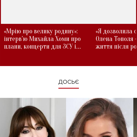
«Мрію про велику родину»:
«Я дозволила с
інтерв'ю Михайла Хоми про
Олена Тополя 
плани, концерти для ЗСУ і
життя після р
зміни під час війни
ДОСЬЄ