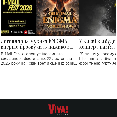
Легендарна музика ENIGMA
У Києві відбуде
вперше прозвучить наживо в
концерт пам'ят
Україні: де відбудеться концерт
Клименка: понад
B-Mall Fest оголошує іноземного
25 липня у новому o
виконають пісн
хедлайнера фестивалю: 22 листопада
Що, Інше» відбудеть
2026 року на новій третій сцені izibank
фронтмена гурту A
stage відбудеться українська прем'єра
Клименка. Це буде 
ENIGMA VOICES' ORIGINAL LIVE SHOW.
вечір, присвячений 
творчість стала си
справжньої любові д