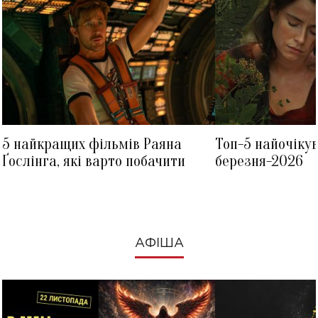
5 найкращих фільмів Раяна
Топ-5 найочіку
Ґослінга, які варто побачити
березня-2026
АФІША