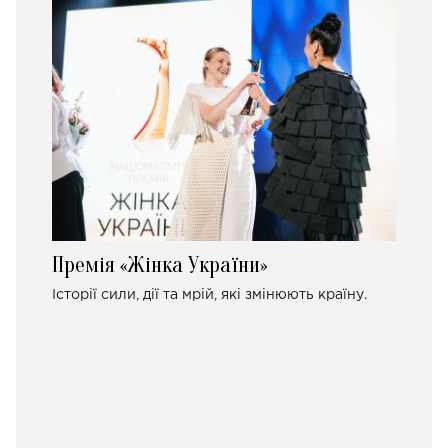
Премія «Жінка України»
Історії сили, дії та мрій, які змінюють країну.