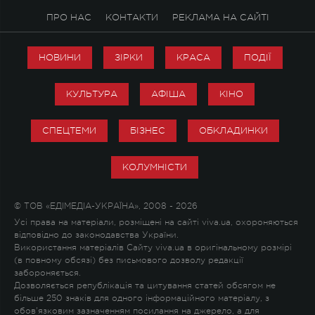
ПРО НАС
КОНТАКТИ
РЕКЛАМА НА САЙТІ
НОВИНИ
ЗІРКИ
КРАСА
ПОДІЇ
КУЛЬТУРА
АФІША
КІНО
СПЕЦТЕМИ
БІЗНЕС
ОБКЛАДИНКИ
КОЛУМНІСТИ
© ТОВ «ЕДІМЕДІА-УКРАЇНА», 2008 - 2026
Усі права на матеріали, розміщені на сайті viva.ua, охороняються
відповідно до законодавства України.
Використання матеріалів Сайту viva.ua в оригінальному розмірі
(в повному обсязі) без письмового дозволу редакції
забороняється.
Дозволяється републікація та цитування статей обсягом не
більше 250 знаків для одного інформаційного матеріалу, з
обов'язковим зазначенням посилання на джерело, а для