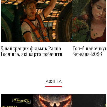
5 найкращих фільмів Раяна
Топ-5 найочіку
Ґослінга, які варто побачити
березня-2026
АФІША