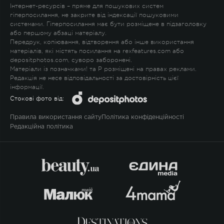
Інтернет-ресурсів – пряме для пошукових систем
гіперпосилання, не закрите від індексації пошуковими
системами. Гіперпосилання має бути розміщене в підзаголовку
або першому абзаці матеріалу.
Передрук, копіювання, відтворення або інше використання
матеріалів, які містять посилання на rexfeatures.com або
depositphotos.com, суворо заборонені.
Матеріали із позначками
!
та
P
розміщені на правах реклами.
Редакція не несе відповідальності за достовірність цієї
інформації.
Стокові фото від:
Правила використання сайту
Політика конфіденційності
Редакційна політика