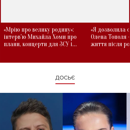
«Мрію про велику родину»:
«Я дозволила с
інтерв'ю Михайла Хоми про
Олена Тополя 
плани, концерти для ЗСУ і
життя після р
зміни під час війни
ДОСЬЄ