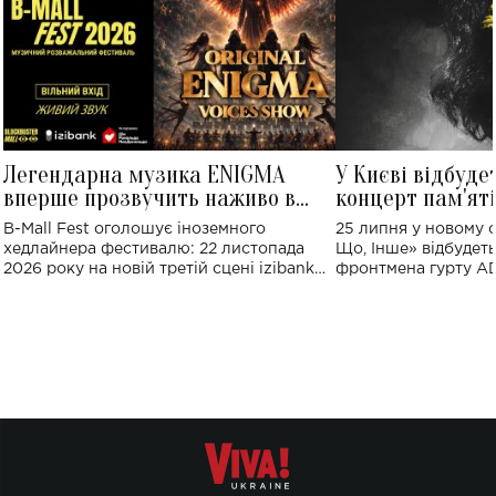
Легендарна музика ENIGMA
У Києві відбуде
вперше прозвучить наживо в
концерт пам'ят
Україні: де відбудеться концерт
Клименка: понад
B-Mall Fest оголошує іноземного
25 липня у новому o
виконають пісн
хедлайнера фестивалю: 22 листопада
Що, Інше» відбудеть
2026 року на новій третій сцені izibank
фронтмена гурту A
stage відбудеться українська прем'єра
Клименка. Це буде 
ENIGMA VOICES' ORIGINAL LIVE SHOW.
вечір, присвячений 
творчість стала си
справжньої любові д