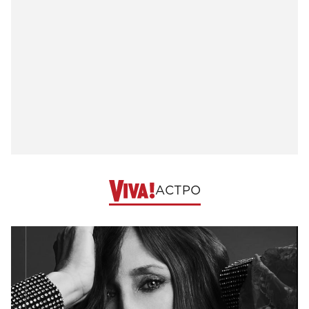
АСТРО