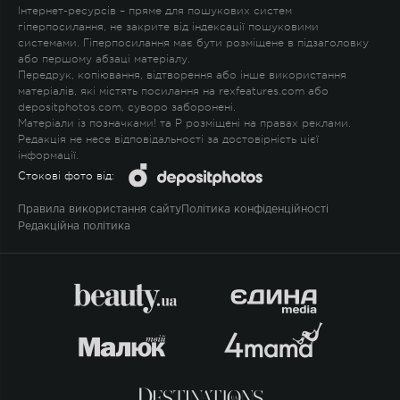
Інтернет-ресурсів – пряме для пошукових систем
гіперпосилання, не закрите від індексації пошуковими
системами. Гіперпосилання має бути розміщене в підзаголовку
або першому абзаці матеріалу.
Передрук, копіювання, відтворення або інше використання
матеріалів, які містять посилання на rexfeatures.com або
depositphotos.com, суворо заборонені.
Матеріали із позначками
!
та
P
розміщені на правах реклами.
Редакція не несе відповідальності за достовірність цієї
інформації.
Стокові фото від:
Правила використання сайту
Політика конфіденційності
Редакційна політика