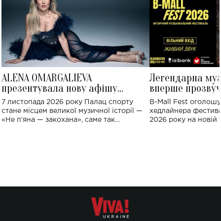
ALENA OMARGALIEVA
Легендарна му
презентувала нову афішу
вперше прозвуч
великого концерту в Палаці
Україні: де від
7 листопада 2026 року Палац спорту
B-Mall Fest оголош
спорту
стане місцем великої музичної історії —
хедлайнера фестива
«Не пʼяна — закохана», саме так
2026 року на новій т
символічно названо майбутній концерт
stage відбудеться у
ALENA OMARGALIEVA.
ENIGMA VOICES' OR