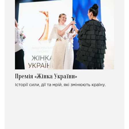
Премія «Жінка України»
Історії сили, дії та мрій, які змінюють країну.