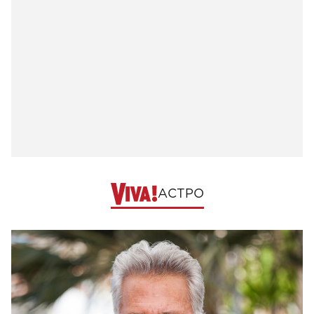
АСТРО