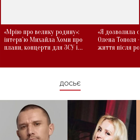
«Мрію про велику родину»:
«Я дозволила с
інтерв'ю Михайла Хоми про
Олена Тополя 
плани, концерти для ЗСУ і
життя після р
зміни під час війни
ДОСЬЄ