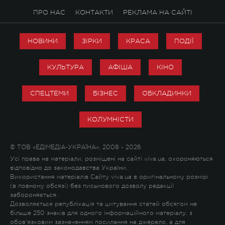
ПРО НАС
КОНТАКТИ
РЕКЛАМА НА САЙТІ
НОВИНИ
ЗІРКИ
КРАСА
ПОДІЇ
КУЛЬТУРА
АФІША
КІНО
СПЕЦТЕМИ
БІЗНЕС
ОБКЛАДИНКИ
КОЛУМНІСТИ
© ТОВ «ЕДІМЕДІА-УКРАЇНА», 2008 - 2026
Усі права на матеріали, розміщені на сайті viva.ua, охороняються
відповідно до законодавства України.
Використання матеріалів Сайту viva.ua в оригінальному розмірі
(в повному обсязі) без письмового дозволу редакції
забороняється.
Дозволяється републікація та цитування статей обсягом не
більше 250 знаків для одного інформаційного матеріалу, з
обов'язковим зазначенням посилання на джерело, а для