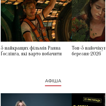
5 найкращих фільмів Раяна
Топ-5 найочіку
Ґослінга, які варто побачити
березня-2026
АФІША