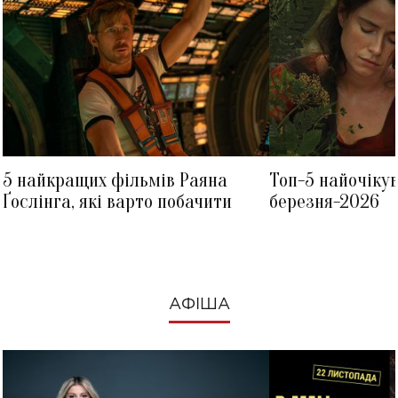
5 найкращих фільмів Раяна
Топ-5 найочіку
Ґослінга, які варто побачити
березня-2026
АФІША