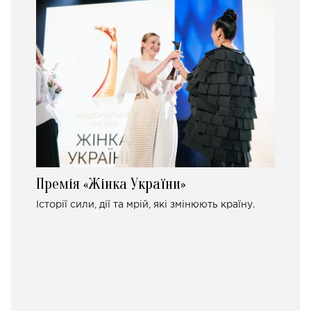
Премія «Жінка України»
Історії сили, дії та мрій, які змінюють країну.