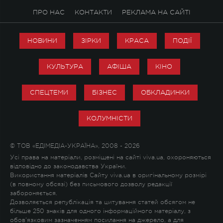
ПРО НАС
КОНТАКТИ
РЕКЛАМА НА САЙТІ
НОВИНИ
ЗІРКИ
КРАСА
ПОДІЇ
КУЛЬТУРА
АФІША
КІНО
СПЕЦТЕМИ
БІЗНЕС
ОБКЛАДИНКИ
КОЛУМНІСТИ
© ТОВ «ЕДІМЕДІА-УКРАЇНА», 2008 - 2026
Усі права на матеріали, розміщені на сайті viva.ua, охороняються
відповідно до законодавства України.
Використання матеріалів Сайту viva.ua в оригінальному розмірі
(в повному обсязі) без письмового дозволу редакції
забороняється.
Дозволяється републікація та цитування статей обсягом не
більше 250 знаків для одного інформаційного матеріалу, з
обов'язковим зазначенням посилання на джерело, а для