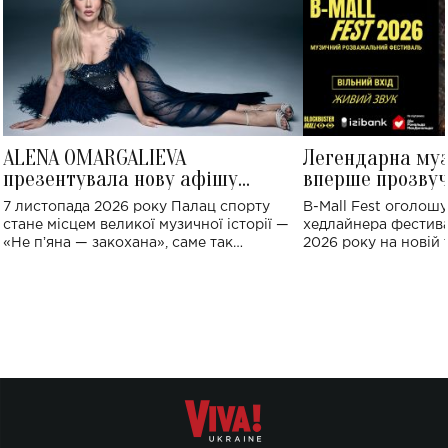
ALENA OMARGALIEVA
Легендарна му
презентувала нову афішу
вперше прозвуч
великого концерту в Палаці
Україні: де від
7 листопада 2026 року Палац спорту
B-Mall Fest оголош
спорту
стане місцем великої музичної історії —
хедлайнера фестива
«Не пʼяна — закохана», саме так
2026 року на новій т
символічно названо майбутній концерт
stage відбудеться у
ALENA OMARGALIEVA.
ENIGMA VOICES' OR