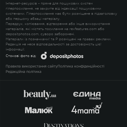
Інтернет-ресурсів – пряме для пошукових систем
гіперпосилання, не закрите від індексації пошуковими
системами. Гіперпосилання має бути розміщене в підзаголовку
або першому абзаці матеріалу.
Передрук, копіювання, відтворення або інше використання
матеріалів, які містять посилання на rexfeatures.com або
depositphotos.com, суворо заборонені.
Матеріали із позначками
!
та
P
розміщені на правах реклами.
Редакція не несе відповідальності за достовірність цієї
інформації.
Стокові фото від:
Правила використання сайту
Політика конфіденційності
Редакційна політика