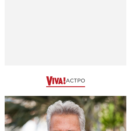
АСТРО