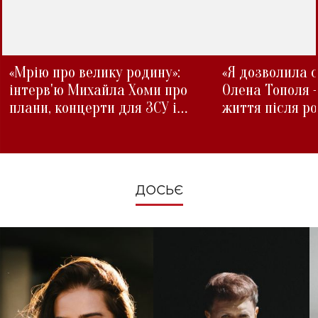
«Мрію про велику родину»:
«Я дозволила с
інтерв'ю Михайла Хоми про
Олена Тополя 
плани, концерти для ЗСУ і
життя після р
зміни під час війни
ДОСЬЄ