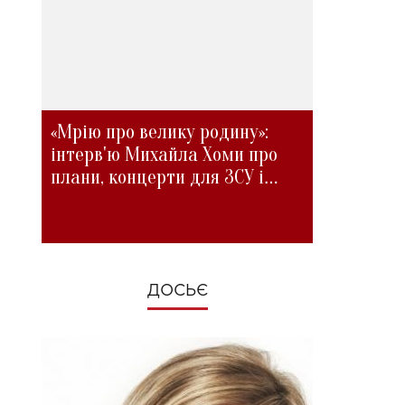
«Мрію про велику родину»:
інтерв'ю Михайла Хоми про
плани, концерти для ЗСУ і
зміни під час війни
ДОСЬЄ