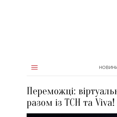
НОВИН
Переможці: віртуал
разом із ТСН та Viva!