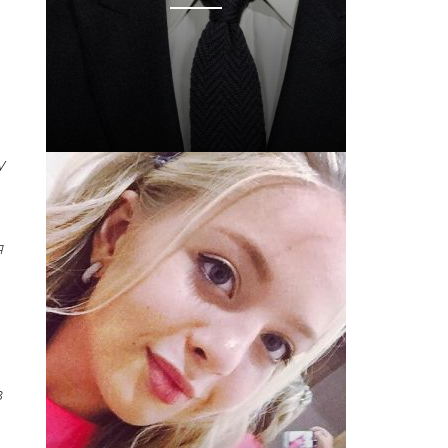
y
я
в