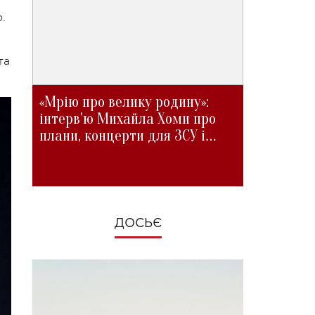
.
та
«Мрію про велику родину»:
інтерв'ю Михайла Хоми про
плани, концерти для ЗСУ і
зміни під час війни
ДОСЬЄ