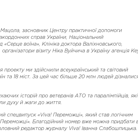
Мацола, засновник Центру практичної допомоги
закордонних справ України, Національний
д «Серце воїна», Клініка доктора Валіхновського,
 організатори візиту Ніка Вуйчича в Україну агенція Ke
я проекту ми здійснили всеукраїнський та світовий
їн та 18 міст. За цей час більше 20 млн людей дізналис
хаючих історій про ветеранів АТО та паралімпійців, які
ли духу й жаги до життя.
ий спецвипуск «Viva! Переможці», який став логічним
Переможці». Благодійний номер вже можна придбати 
 головний редактор журналу Viva! Іванна Слабошпицька.