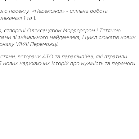
ого проекту «Переможці» - спільна робота
1
елеканалі 1 та
.
о, створені Олександром Мордерером і Тетяною
рами зі знімального майданчика, і цикл сюжетів новин
рналу VIVA! Переможці.
тями, ветерани АТО та паралімпійці, які втратили
15 нових
надихаючих
історій про мужність та перемоги