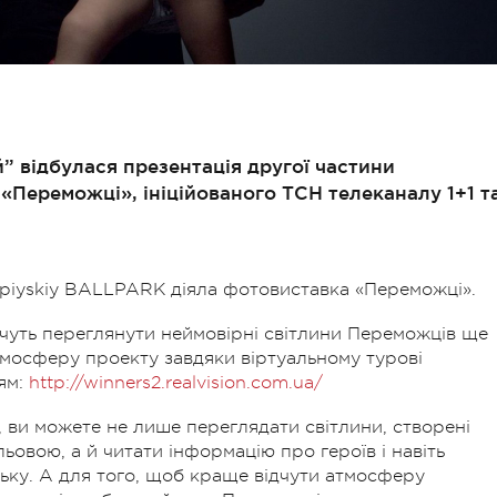
й” відбулася презентація другої частини
«Переможці», ініційованого ТСН телеканалу 1+1 т
impiyskiy BALLPARK діяла фотовиставка «Переможці».
 хочуть переглянути неймовірні світлини Переможців ще
атмосферу проекту завдяки віртуальному турові
ям:
http://winners2.realvision.com.ua/
ви можете не лише переглядати світлини, створені
вою, а й читати інформацію про героїв і навіть
цьку. А для того, щоб краще відчути атмосферу