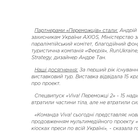
Партнерами «Переможців» стали:
Андрій 
захисникам України AXIOS, Міністерство 
паралімпійський комітет, благодійний фон
туристична компанія «Феєрія», RunUkraine,
Strategy, дизайнер Андре Тан.
Наші досягнення:
За перший рік існуванн
виставковий тур. Виставка відвідала 15 кра
про проект.
Спецвипуск «
Viva
!
Переможці 2» - 15 нади
втратили частини тіла, але не втратили си
«Команда Viva! сьогодні представляє нов
продовженням мультимедійного проекту «
кіосках преси по всій Україні», - сказала