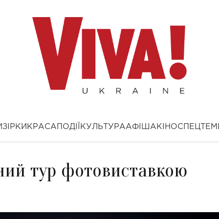
И
ЗІРКИ
КРАСА
ПОДІЇ
КУЛЬТУРА
АФІША
КІНО
СПЕЦТЕМ
ьний тур фотовиставкою