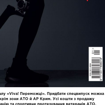
лу «Viva! Переможці».
Придбати спецвипуск можна
, крім зони АТО й АР Крим.
Усі кошти з продажу
тацію та спортивне протезування ветеранів АТО.