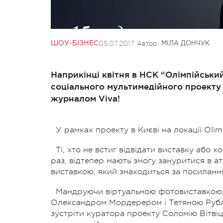
05.07.2017
Автор:
ШОУ-БІЗНЕС
МІЛА ДОНЧУК
Наприкінці квітня в НСК “Олімпійськи
соціального мультимедійного проекту 
журналом Viva!
У рамках проекту в Києві на локації Ol
Ті, хто не встиг відвідати виставку або
раз, відтепер мають змогу зануритися в 
виставкою, який знаходиться за посиланн
Мандруючи віртуальною фотовиставкою, 
Олександром Мордерером і Тетяною Рубльо
зустріти куратора проекту Соломію Вітві