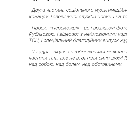
Друга частина соціального мультимедійн
команди
Телевізійної служби новин 1 на т
Проект «Переможці» - це і вражаючі фот
Рубльовою, і відеоарт з неймовірними кад
ТСН, і спеціальний благодійний випуск жу
У кадрі – люди з необмеженими можливос
частини тіла, але не втратили сили духу! 
над собою, над болем, над обставинами.