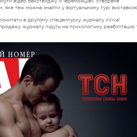
нути відео бекстейджу «Переможців», створене
, яке теж можна знайти у віртуальному турі виставкою
прочитати в другому спецвипуску журналу «Viva!
продажу журналу підуть на психологічну реабілітацію 