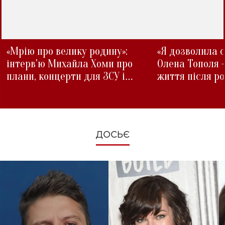
«Мрію про велику родину»:
«Я дозволила с
інтерв'ю Михайла Хоми про
Олена Тополя 
плани, концерти для ЗСУ і
життя після р
зміни під час війни
ДОСЬЄ