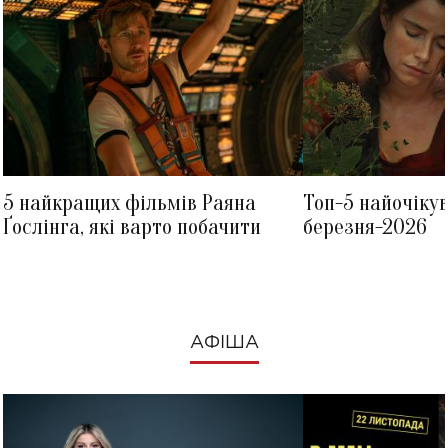
5 найкращих фільмів Раяна
Топ-5 найочіку
Ґослінга, які варто побачити
березня-2026
АФІША