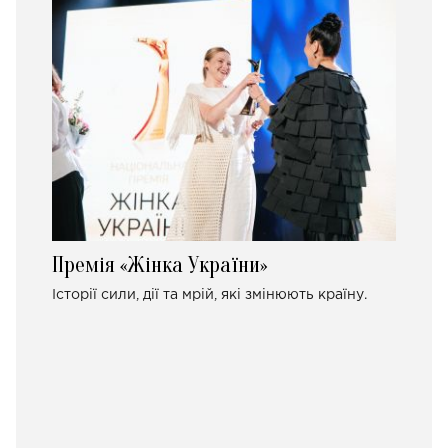
Премія «Жінка України»
Історії сили, дії та мрій, які змінюють країну.