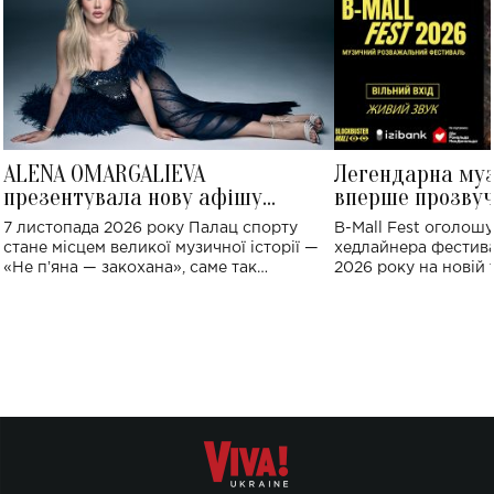
ALENA OMARGALIEVA
Легендарна му
презентувала нову афішу
вперше прозвуч
великого концерту в Палаці
Україні: де від
7 листопада 2026 року Палац спорту
B-Mall Fest оголош
спорту
стане місцем великої музичної історії —
хедлайнера фестива
«Не пʼяна — закохана», саме так
2026 року на новій т
символічно названо майбутній концерт
stage відбудеться у
ALENA OMARGALIEVA.
ENIGMA VOICES' OR