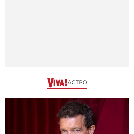
АСТРО