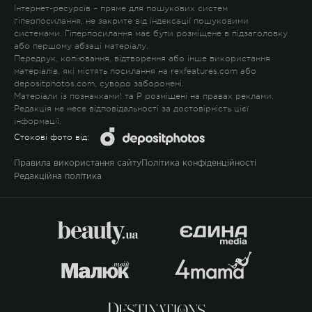
Інтернет-ресурсів – пряме для пошукових систем
гіперпосилання, не закрите від індексації пошуковими
системами. Гіперпосилання має бути розміщене в підзаголовку
або першому абзаці матеріалу.
Передрук, копіювання, відтворення або інше використання
матеріалів, які містять посилання на rexfeatures.com або
depositphotos.com, суворо заборонені.
Матеріали із позначками
!
та
P
розміщені на правах реклами.
Редакція не несе відповідальності за достовірність цієї
інформації.
Стокові фото від:
Правила використання сайту
Політика конфіденційності
Редакційна політика