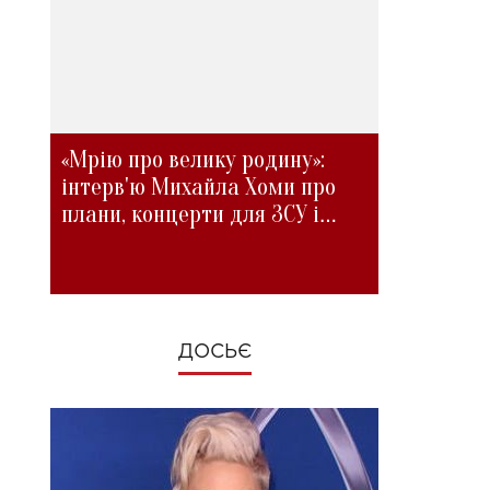
«Мрію про велику родину»:
інтерв'ю Михайла Хоми про
плани, концерти для ЗСУ і
зміни під час війни
ДОСЬЄ