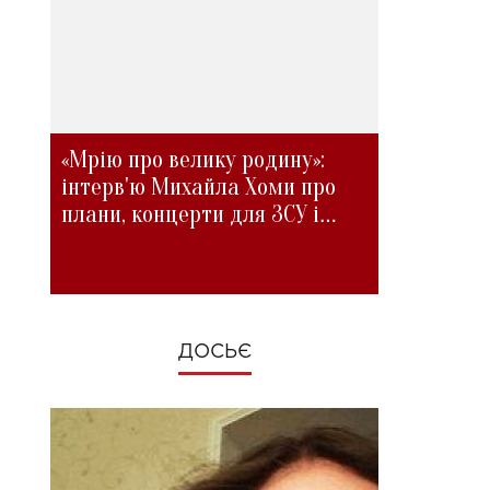
«Мрію про велику родину»:
інтерв'ю Михайла Хоми про
плани, концерти для ЗСУ і
зміни під час війни
ДОСЬЄ