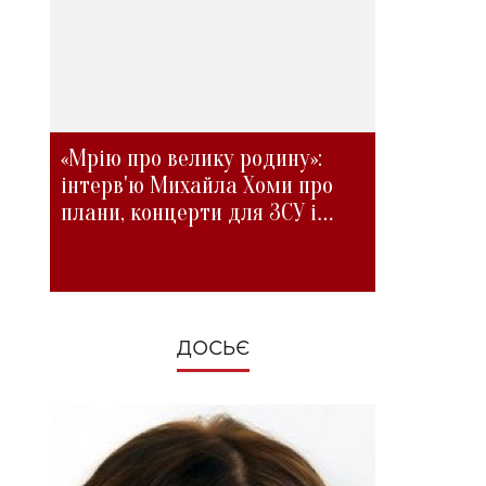
«Мрію про велику родину»:
інтерв'ю Михайла Хоми про
плани, концерти для ЗСУ і
зміни під час війни
ДОСЬЄ