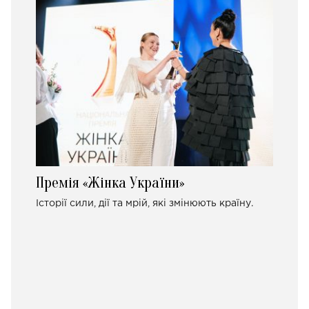
Премія «Жінка України»
Історії сили, дії та мрій, які змінюють країну.