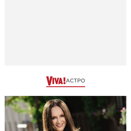
АСТРО