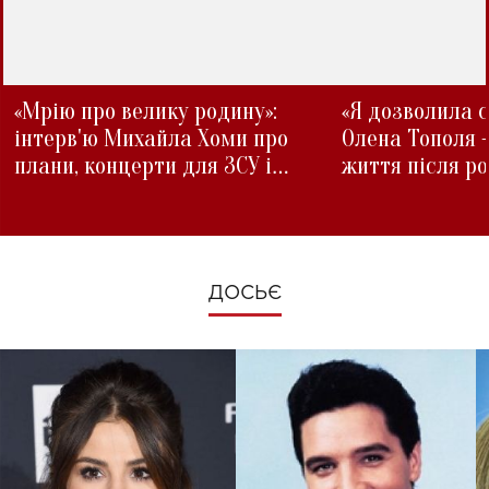
«Мрію про велику родину»:
«Я дозволила с
інтерв'ю Михайла Хоми про
Олена Тополя 
плани, концерти для ЗСУ і
життя після р
зміни під час війни
ДОСЬЄ