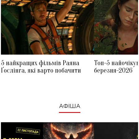
5 найкращих фільмів Раяна
Топ-5 найочіку
Ґослінга, які варто побачити
березня-2026
АФІША