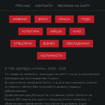
ПРО НАС
КОНТАКТИ
РЕКЛАМА НА САЙТІ
НОВИНИ
ЗІРКИ
КРАСА
ПОДІЇ
КУЛЬТУРА
АФІША
КІНО
СПЕЦТЕМИ
БІЗНЕС
ОБКЛАДИНКИ
КОЛУМНІСТИ
© ТОВ «ЕДІМЕДІА-УКРАЇНА», 2008 - 2026
Усі права на матеріали, розміщені на сайті viva.ua, охороняються
відповідно до законодавства України.
Використання матеріалів Сайту viva.ua в оригінальному розмірі
(в повному обсязі) без письмового дозволу редакції
забороняється.
Дозволяється републікація та цитування статей обсягом не
більше 250 знаків для одного інформаційного матеріалу, з
обов'язковим зазначенням посилання на джерело, а для