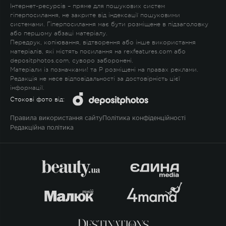
Інтернет-ресурсів – пряме для пошукових систем
гіперпосилання, не закрите від індексації пошуковими
системами. Гіперпосилання має бути розміщене в підзаголовку
або першому абзаці матеріалу.
Передрук, копіювання, відтворення або інше використання
матеріалів, які містять посилання на rexfeatures.com або
depositphotos.com, суворо заборонені.
Матеріали із позначками
!
та
P
розміщені на правах реклами.
Редакція не несе відповідальності за достовірність цієї
інформації.
Стокові фото від:
Правила використання сайту
Політика конфіденційності
Редакційна політика