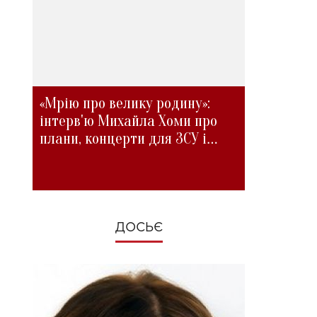
«Мрію про велику родину»:
інтерв'ю Михайла Хоми про
плани, концерти для ЗСУ і
зміни під час війни
ДОСЬЄ