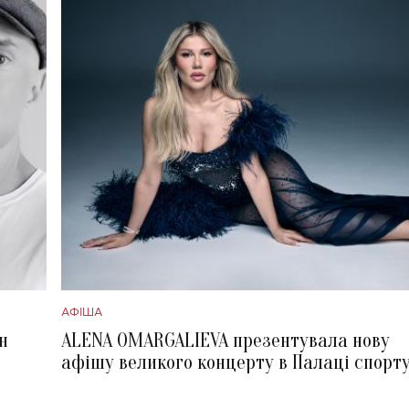
АФІША
н
ALENA OMARGALIEVA презентувала нову
афішу великого концерту в Палаці спорт