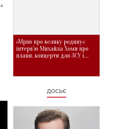
на
«Мрію про велику родину»:
інтерв'ю Михайла Хоми про
плани, концерти для ЗСУ і
зміни під час війни
ДОСЬЄ