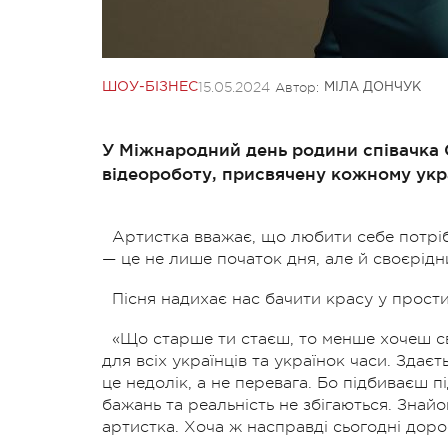
15.05.2024
Автор:
ШОУ-БІЗНЕС
МІЛА ДОНЧУК
У Міжнародний день родини співачка 
відеороботу, присвячену кожному укр
Артистка вважає, що любити себе потрі
— це не лише початок дня, але й своєрід
Пісня надихає нас бачити красу у прости
«Що старше ти стаєш, то менше хочеш св
для всіх українців та українок часи. Здає
це недолік, а не перевага. Бо підбиваєш 
бажань та реальність не збігаються. Знай
артистка. Хоча ж насправді сьогодні доро