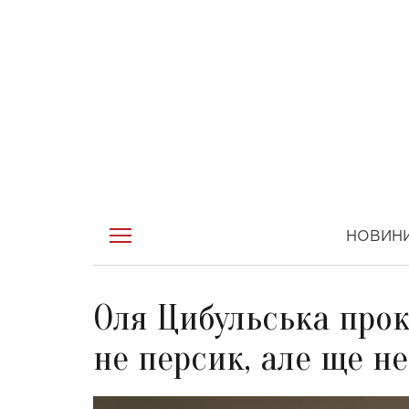
НОВИН
Оля Цибульська прок
не персик, але ще не