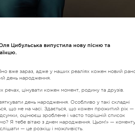
Оля Цибульська випустила нову пісню та
аїнцю.
бно вже зараз, адже у наших реаліях кожен новий ран
ний день народження.
х речах, цінувати кожен момент, родину та друзів.
яткувати день народження. Особливо у такі складні
ться, що не на часі. Здається, що кожен прожитий рік —
підсумки, оцінюєш зроблене і часто торішній список
омо? Я тебе вітаю з днем народження. Цьом!» — комент
слішати — це розкіш і можливість.