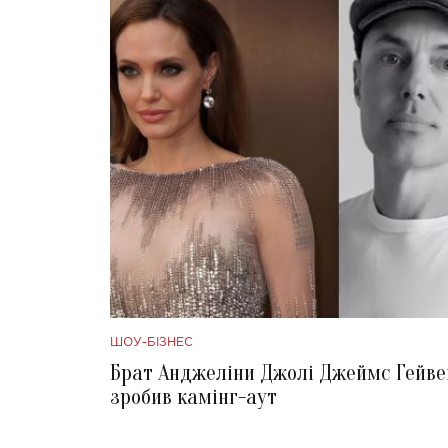
ШОУ-БІЗНЕС
Брат Анджеліни Джолі Джеймс Гейве
зробив камінг-аут