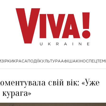
И
ЗІРКИ
КРАСА
ПОДІЇ
КУЛЬТУРА
АФІША
КІНО
СПЕЦТЕМ
оментувала свій вік: «Уже
 курага»