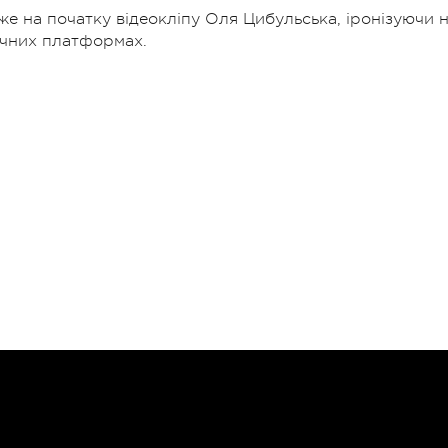
же на початку відеокліпу Оля Цибульська, іронізуючи 
зичних платформах.