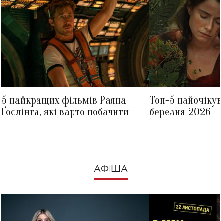
5 найкращих фільмів Раяна
Топ-5 найочіку
Ґослінга, які варто побачити
березня-2026
АФІША