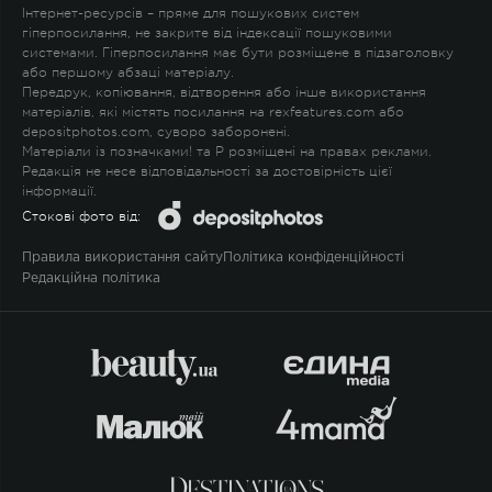
Інтернет-ресурсів – пряме для пошукових систем
гіперпосилання, не закрите від індексації пошуковими
системами. Гіперпосилання має бути розміщене в підзаголовку
або першому абзаці матеріалу.
Передрук, копіювання, відтворення або інше використання
матеріалів, які містять посилання на rexfeatures.com або
depositphotos.com, суворо заборонені.
Матеріали із позначками
!
та
P
розміщені на правах реклами.
Редакція не несе відповідальності за достовірність цієї
інформації.
Стокові фото від:
Правила використання сайту
Політика конфіденційності
Редакційна політика