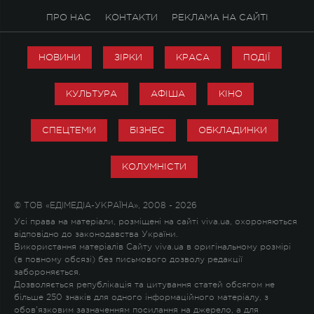
ПРО НАС
КОНТАКТИ
РЕКЛАМА НА САЙТІ
НОВИНИ
ЗІРКИ
КРАСА
ПОДІЇ
КУЛЬТУРА
АФІША
КІНО
СПЕЦТЕМИ
БІЗНЕС
ОБКЛАДИНКИ
КОЛУМНІСТИ
© ТОВ «ЕДІМЕДІА-УКРАЇНА», 2008 - 2026
Усі права на матеріали, розміщені на сайті viva.ua, охороняються
відповідно до законодавства України.
Використання матеріалів Сайту viva.ua в оригінальному розмірі
(в повному обсязі) без письмового дозволу редакції
забороняється.
Дозволяється републікація та цитування статей обсягом не
більше 250 знаків для одного інформаційного матеріалу, з
обов'язковим зазначенням посилання на джерело, а для