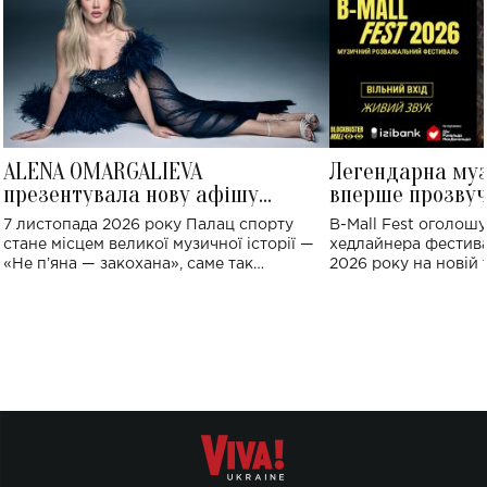
ALENA OMARGALIEVA
Легендарна му
презентувала нову афішу
вперше прозвуч
великого концерту в Палаці
Україні: де від
7 листопада 2026 року Палац спорту
B-Mall Fest оголош
спорту
стане місцем великої музичної історії —
хедлайнера фестива
«Не пʼяна — закохана», саме так
2026 року на новій т
символічно названо майбутній концерт
stage відбудеться у
ALENA OMARGALIEVA.
ENIGMA VOICES' OR