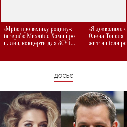
«Мрію про велику родину»:
«Я дозволила с
інтерв'ю Михайла Хоми про
Олена Тополя 
плани, концерти для ЗСУ і
життя після р
зміни під час війни
ДОСЬЄ