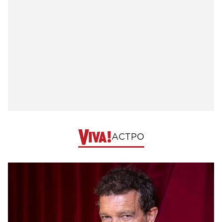
АСТРО