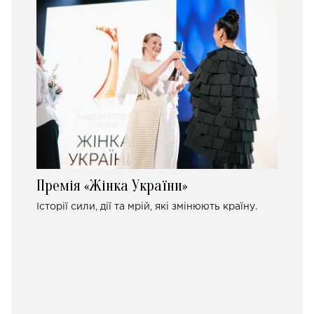
Премія «Жінка України»
Історії сили, дії та мрій, які змінюють країну.